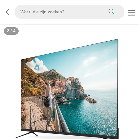
2
/
4