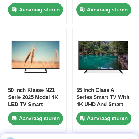
Model 3840 x 2160
Televisie
Aanvraag sturen
Aanvraag sturen
Fabriekstour
Kwaliteitscontrole
Neem contact met ons op
Nieuws
50 inch Klasse N21
55 Inch Class A
Offerte Aanvragen
Serie 2025 Model 4K
Series Smart TV With
LED TV Smart
4K UHD And Smart
Televisie UHD
Features
Slimme LEIDENE TV
Aanvraag sturen
Aanvraag sturen
hd geleide TV