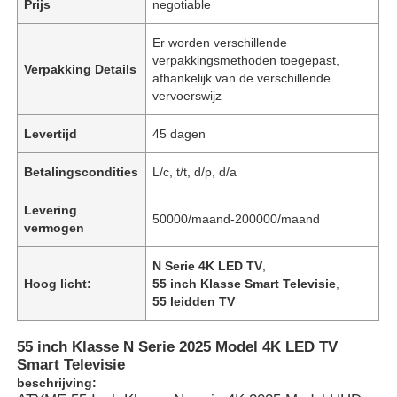
Prijs
negotiable
Er worden verschillende
verpakkingsmethoden toegepast,
Verpakking Details
afhankelijk van de verschillende
vervoerswijz
Levertijd
45 dagen
Betalingscondities
L/c, t/t, d/p, d/a
Levering
50000/maand-200000/maand
vermogen
N Serie 4K LED TV
,
Hoog licht:
55 inch Klasse Smart Televisie
,
55 leidden TV
55 inch Klasse N Serie 2025 Model 4K LED TV
Smart Televisie
beschrijving: