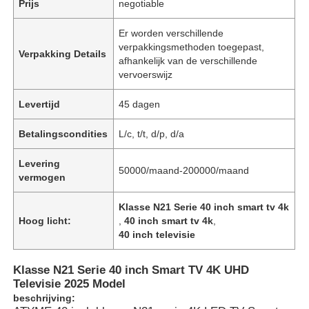
Prijs
negotiable
Er worden verschillende
verpakkingsmethoden toegepast,
Verpakking Details
afhankelijk van de verschillende
vervoerswijz
Levertijd
45 dagen
Betalingscondities
L/c, t/t, d/p, d/a
Levering
50000/maand-200000/maand
vermogen
Klasse N21 Serie 40 inch smart tv 4k
Hoog licht:
,
40 inch smart tv 4k
,
40 inch televisie
Klasse N21 Serie 40 inch Smart TV 4K UHD
Televisie 2025 Model
beschrijving: