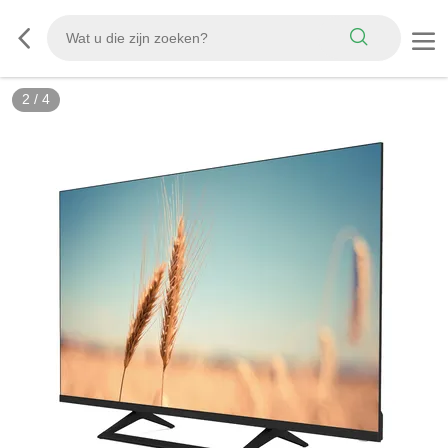
2
/
4