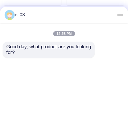
ec03
4K LED-tv
Computerscherm
12:58 PM
Good day, what product are you looking 
Waterdichte tv
for?
50 inch Klasse S7
4K 49 inch UHD
QLED-tv
Serie Smart LED TV
Smart LED TV met
met 4K UHD en 2025
Klasse F6 Serie
Model Functies 3840
Kristalheldere Ultra
Aanvraag sturen
Aanvraag sturen
x 2160
HD
Thuis
Ongeveer ons
Contacteer ons
Desktop Site
Sitemap
Privacybeleid