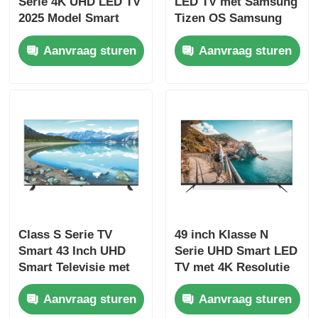
Serie 4K UHD LED TV
LED TV met Samsung
2025 Model Smart
Tizen OS Samsung
Televisie
App Store voor
Fabriekstour
Aanvraag sturen
Aanvraag sturen
Netflix streaming
Kwaliteitscontrole
Neem contact met ons op
Nieuws
Offerte Aanvragen
Class S Serie TV
49 inch Klasse N
Smart 43 Inch UHD
Serie UHD Smart LED
Slimme LEIDENE TV
Smart Televisie met
TV met 4K Resolutie
4K UHD Resolutie
3840 x 2160
Aanvraag sturen
Aanvraag sturen
hd geleide TV