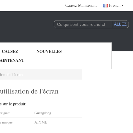
Causez Maintenant
French
CAUSEZ
NOUVELLES
AINTENANT
ion de l'écran
tilisation de l'écran
s sur le produit:
origine:
Guangdong
 marque:
ATYME