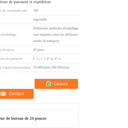
tions de paiement et expédition:
té de commande min:
500
negotiable
Différentes méthodes d'emballage
 d'emballage:
sont adoptées selon les différents
modes de transport.
e livraison:
45 jours
ions de paiement:
L / c, t / t, d / p, d / a
té d'approvisionnement:
50 000/mois-200 000/mois
Causez
Contact
Maintenant
ur de bureau de 24 pouces