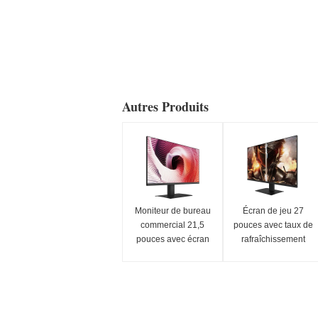
Autres Produits
Moniteur de bureau
Écran de jeu 27
commercial 21,5
pouces avec taux de
pouces avec écran
rafraîchissement
LED pour usage
élevé de 120 Hz
professionnel
pour un gameplay
immersif et des
visuels fluides