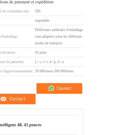
tions de paiement et expédition:
té de commande min:
500
negotiable
Différentes méthodes d'emballage
 d'emballage:
sont adoptées selon les différents
modes de transport.
e livraison:
45 jours
ions de paiement:
L / c, t / t, d / p, d / a
té d'approvisionnement:
50 000/mois-200 000/mois
Causez
Contact
Maintenant
ntelligent 4K 43 pouces