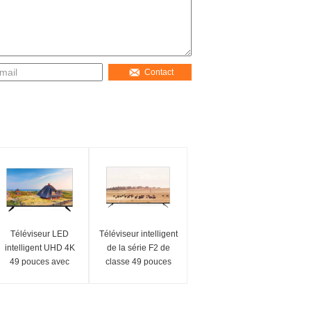
Contact
Téléviseur LED
Téléviseur intelligent
intelligent UHD 4K
de la série F2 de
49 pouces avec
classe 49 pouces
Crystal Clear Ultra
avec 4K UHD pour le
HD Série F6, classe
divertissement à
F
domicile