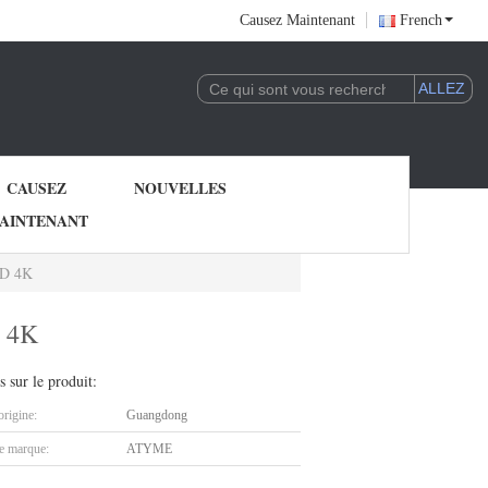
Causez Maintenant
French
CAUSEZ
NOUVELLES
AINTENANT
UHD 4K
D 4K
s sur le produit:
origine:
Guangdong
 marque:
ATYME