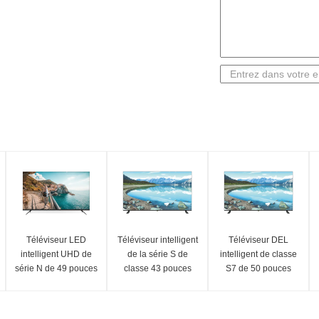
Téléviseur LED
Téléviseur intelligent
Téléviseur DEL
intelligent UHD de
de la série S de
intelligent de classe
série N de 49 pouces
classe 43 pouces
S7 de 50 pouces
avec résolution 4K
UHD avec résolution
avec UHD 4K et
3840 x 2160
4K UHD
fonctionnalités du
modèle 2025 3840 x