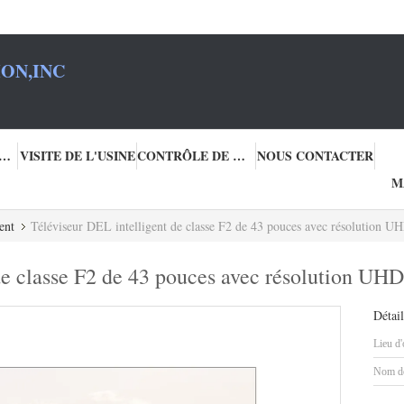
ON,INC
PROPOS DE NOUS
VISITE DE L'USINE
CONTRÔLE DE QUALITÉ
NOUS CONTACTER
M
ent
Téléviseur DEL intelligent de classe F2 de 43 pouces avec résolution 
de classe F2 de 43 pouces avec résolution UH
Détail
Lieu d'
Nom de