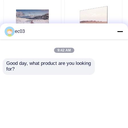
ec03
55 Zoll 4K QLED
75 Zoll Klasse F2
Fernseher 2025
Serie QLED TV mit 4K
9:42 AM
Modell Smart-
QLED und Smart-
Fernseher mit Klasse
Funktionen
Good day, what product are you looking 
F3 Serie
for?
Bestpreis
Bestpreis
Plaudern Sie Jetzt
Plaudern Sie Jetzt
Sehen Sie mehr an