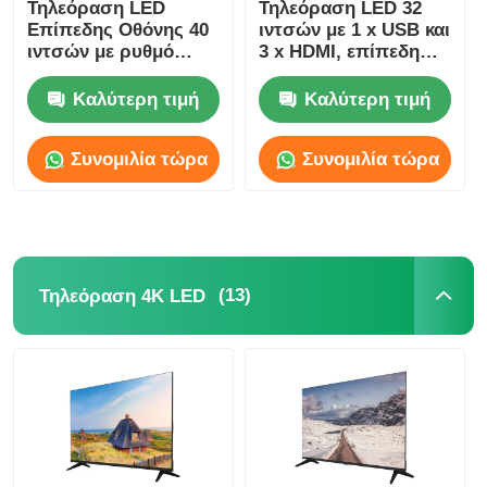
Τηλεόραση LED
Τηλεόραση LED 32
Επίπεδης Οθόνης 40
ιντσών με 1 x USB και
ιντσών με ρυθμό
3 x HDMI, επίπεδη
ανανέωσης 60Hz και
οθόνη
ανάλυση 1080p FHD
Καλύτερη τιμή
Καλύτερη τιμή
Συνομιλία τώρα
Συνομιλία τώρα
(13)
Τηλεόραση 4K LED