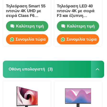
Τηλεόραση Smart 55
Τηλεόραση LED 40
ιντσών 4K UHD με
ιντσών 4K με σειρά
σειρά Class F6
F3 και έξυπνη
Μοντέλο 2025 3840 x
τηλεόραση μοντέλου
2160
2025
Καλύτερη τιμή
Καλύτερη τιμή
Συνομιλία τώρα
Συνομιλία τώρα
(3)
Οθόνη υπολογιστή