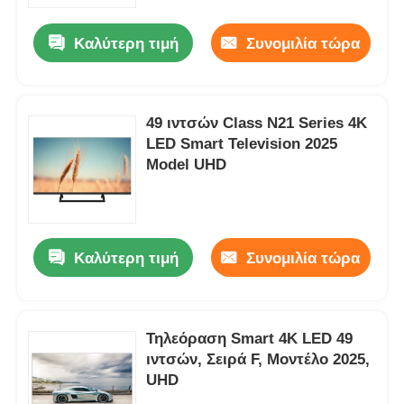
Καλύτερη τιμή
Συνομιλία τώρα
Ξενάγηση στο Εργοστάσιο
Ποιοτικός έλεγχος
49 ιντσών Class N21 Series 4K
LED Smart Television 2025
Model UHD
Επικοινωνήστε μαζί μας
Ειδήσεις
Καλύτερη τιμή
Συνομιλία τώρα
Ζητήστε μια προσφορά
TV των έξυπνων οδηγήσεων
Τηλεόραση Smart 4K LED 49
ιντσών, Σειρά F, Μοντέλο 2025,
UHD
hd οδηγημένη TV