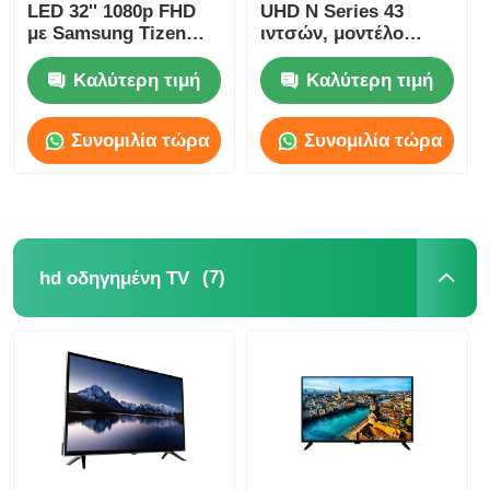
LED 32'' 1080p FHD
UHD N Series 43
με Samsung Tizen
ιντσών, μοντέλο
OS, Samsung App
2025, Smart
Store για ροή Netflix
Television
Καλύτερη τιμή
Καλύτερη τιμή
Συνομιλία τώρα
Συνομιλία τώρα
(7)
hd οδηγημένη TV