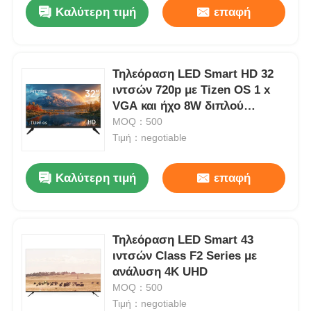
Καλύτερη τιμή
επαφή
Τηλεόραση LED Smart HD 32
ιντσών 720p με Tizen OS 1 x
VGA και ήχο 8W διπλού
καναλιού
MOQ：500
Τιμή：negotiable
Καλύτερη τιμή
επαφή
Αρχική
Τηλεόραση LED Smart 43
ιντσών Class F2 Series με
Προϊόντα
ανάλυση 4K UHD
MOQ：500
Τιμή：negotiable
Σχετικά με εμάς