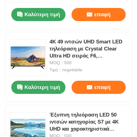
Καλύτερη τιμή
επαφή
Ξενάγηση στο Εργοστάσιο
Ποιοτικός έλεγχος
4K 49 ιντσών UHD Smart LED
τηλεόραση με Crystal Clear
Ultra HD σειράς F6,
Επικοινωνήστε μαζί μας
ενεργειακής κλάσης F
MOQ：500
Τιμή：negotiable
Ειδήσεις
Καλύτερη τιμή
επαφή
Ζητήστε μια προσφορά
TV των έξυπνων οδηγήσεων
Έξυπνη τηλεόραση LED 50
ιντσών κατηγορίας S7 με 4K
UHD και χαρακτηριστικά
hd οδηγημένη TV
μοντέλου 2025 3840 X 2160
MOQ：500