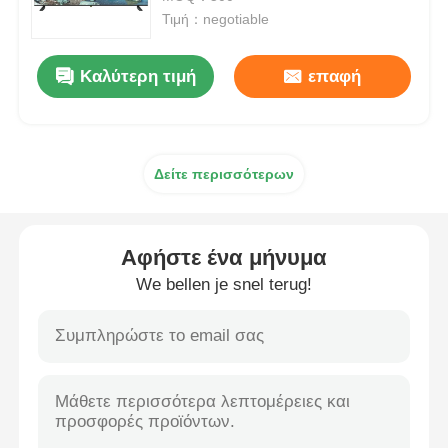
Τιμή：negotiable
Τηλεόραση 4K LED
Καλύτερη τιμή
επαφή
Οθόνη υπολογιστή
Δείτε περισσότερων
Αδιάβροχη τηλεόραση
QLED τηλεόραση
Αφήστε ένα μήνυμα
We bellen je snel terug!