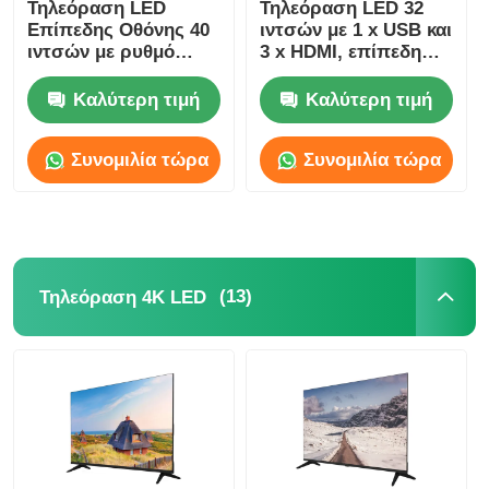
Τηλεόραση LED
Τηλεόραση LED 32
Επίπεδης Οθόνης 40
ιντσών με 1 x USB και
ιντσών με ρυθμό
3 x HDMI, επίπεδη
ανανέωσης 60Hz και
οθόνη
ανάλυση 1080p FHD
Καλύτερη τιμή
Καλύτερη τιμή
Συνομιλία τώρα
Συνομιλία τώρα
(13)
Τηλεόραση 4K LED