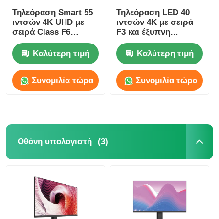
Τηλεόραση Smart 55
Τηλεόραση LED 40
ιντσών 4K UHD με
ιντσών 4K με σειρά
σειρά Class F6
F3 και έξυπνη
Μοντέλο 2025 3840 x
τηλεόραση μοντέλου
2160
2025
Καλύτερη τιμή
Καλύτερη τιμή
Συνομιλία τώρα
Συνομιλία τώρα
(3)
Οθόνη υπολογιστή