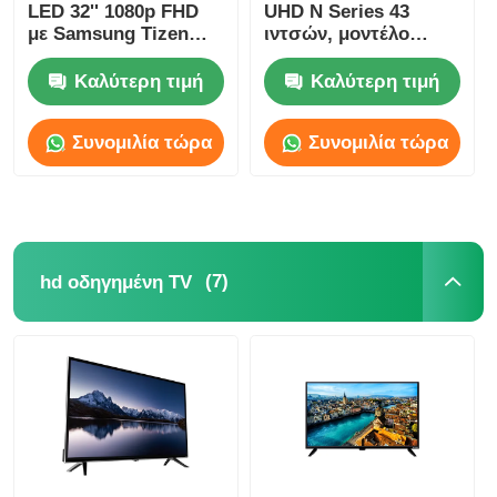
LED 32'' 1080p FHD
UHD N Series 43
με Samsung Tizen
ιντσών, μοντέλο
OS, Samsung App
2025, Smart
Store για ροή Netflix
Television
Καλύτερη τιμή
Καλύτερη τιμή
Συνομιλία τώρα
Συνομιλία τώρα
(7)
hd οδηγημένη TV