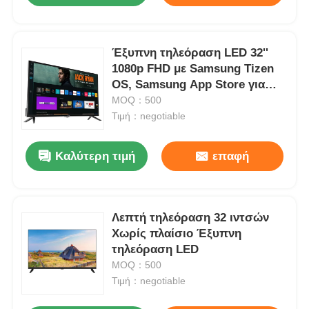
Έξυπνη τηλεόραση LED 32''
1080p FHD με Samsung Tizen
OS, Samsung App Store για
ροή Netflix
MOQ：500
Τιμή：negotiable
Καλύτερη τιμή
επαφή
Λεπτή τηλεόραση 32 ιντσών
Χωρίς πλαίσιο Έξυπνη
τηλεόραση LED
MOQ：500
Τιμή：negotiable