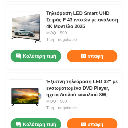
Τηλεόραση LED Smart UHD
Σειράς F 43 ιντσών με ανάλυση
4K Μοντέλο 2025
MOQ：500
Τιμή：negotiable
Καλύτερη τιμή
επαφή
Έξυπνη τηλεόραση LED 32'' με
ενσωματωμένο DVD Player,
ηχεία διπλού καναλιού 8W,
οθόνη τηλεόρασης
MOQ：500
Τιμή：negotiable
Καλύτερη τιμή
επαφή