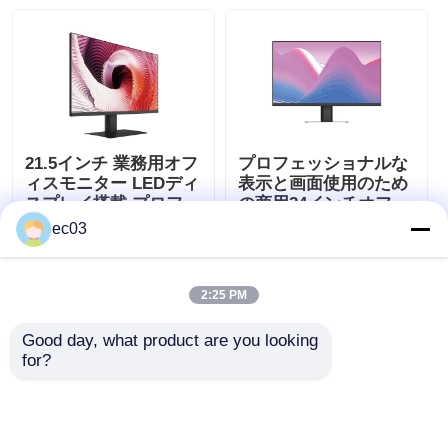
21.5インチ 業務用オフ
プロフェッショナルな
ィスモニター LEDディ
表示と画面使用のため
スプレイ搭載 プロフェ
の商用24インチオフィ
ッショナル向け
スモニター
ec03
ベストプライス
ベストプライス
2:25 PM
今雑談しなさい
今雑談しなさい
Good day, what product are you looking 
for?
(0)
防水テレビ