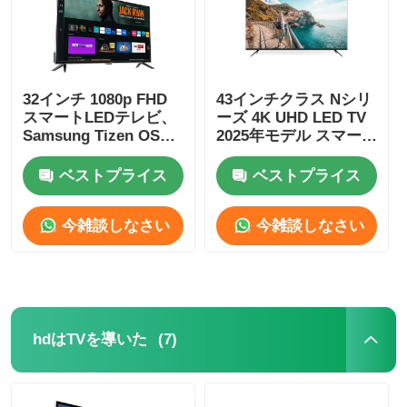
32インチ 1080p FHD
43インチクラス Nシリ
スマートLEDテレビ、
ーズ 4K UHD LED TV
Samsung Tizen OS搭
2025年モデル スマー
載、Netflixストリーミ
トテレビ
ング用Samsung App
ベストプライス
ベストプライス
Store
今雑談しなさい
今雑談しなさい
ホーム
(7)
hdはTVを導いた
製品
私たちについて