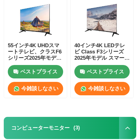
4K LEDテレビ
コンピューターモニター
55インチ4K UHDスマ
40インチ4K LEDテレ
ートテレビ、クラスF6
ビ Class F3シリーズ
防水テレビ
シリーズ2025年モデル
2025年モデル スマー
3840 x 2160
トテレビ
ベストプライス
ベストプライス
QLEDテレビ
今雑談しなさい
今雑談しなさい
(3)
コンピューターモニター