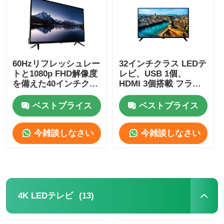
工場見学
品質管理
60Hzリフレッシュレー
32インチクラス LEDテ
トと1080p FHD解像度
レビ、USB 1個、
を備えた40インチクラ
HDMI 3個搭載 フラッ
お問い合わせ
スのフラットスクリー
トスクリーンモニター
ンLEDテレビ
テレビ
ベストプライス
ベストプライス
ニュース
今雑談しなさい
今雑談しなさい
引金 を 求め て ください
スマートなLED TV
(13)
4K LEDテレビ
hdはTVを導いた