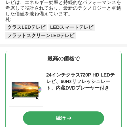
レビは、エネルギー効率と持続的なパフォーマンスを
考慮して設計されており、最新のテクノロジーと卓越
した価値を兼ね備えています。
工場見学
札:
クラスLEDテレビ
LEDスマートテレビ
品質管理
フラットスクリーンLEDテレビ
お問い合わせ
最高の価格で
ニュース
24インチクラス720P HD LEDテ
レビ、60Hzリフレッシュレー
ト、内蔵DVDプレーヤー付き
引金 を 求め て ください
スマートなLED TV
続行
hdはTVを導いた