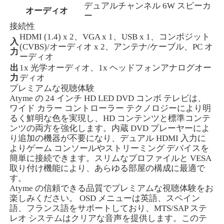
デュアルチャンネル 6W スピーカ
オーディオ
ー
接続性
HDMI (1.4) x 2、VGA x 1、USB x 1、コンポジット
入
(CVBS)/オーディオ x 2、アンテナ/ケーブル、PC オ
力
ーディオ
出
1x 光学オーディオ、1x ヘッドフォンアナログオー
力
ディオ
プレミアムな視聴体験
Atyme の 24 インチ HD LED DVD コンボ テレビは、
ワイド カラー コントローラー テクノロジーにより明
るく鮮明な色を実現し、HD コンテンツと標準コンテ
ンツの両方を強化します。内蔵 DVD プレーヤーによ
り追加の機器が不要になり、デュアル HDMI 入力に
よりゲーム コンソールやストリーミング デバイスを
ホーム
簡単に接続できます。スリムなプロファイルと VESA
取り付け機能により、あらゆる部屋の構成に最適で
す。
Atyme の信頼できる品質でプレミアムな視聴体験をお
製品
楽しみください。 OSD メニューは英語、スペイン
語、フランス語をサポートしており、MTS/SAP ステ
レオ システムはクリアな音声を提供します。このテ
私たちについて