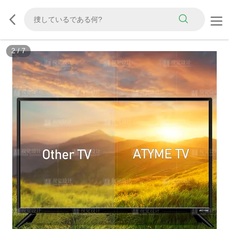
2
/
7