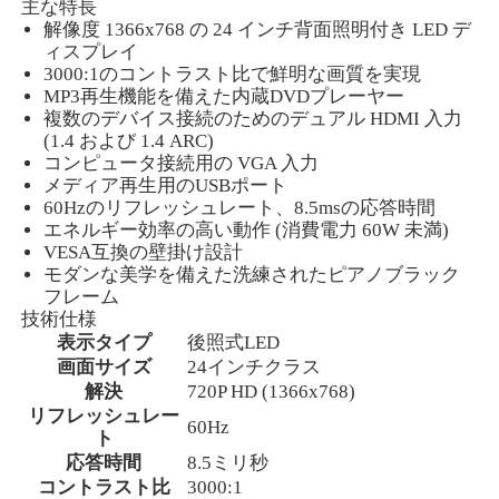
主な特長
解像度 1366x768 の 24 インチ背面照明付き LED デ
ィスプレイ
3000:1のコントラスト比で鮮明な画質を実現
MP3再生機能を備えた内蔵DVDプレーヤー
複数のデバイス接続のためのデュアル HDMI 入力
(1.4 および 1.4 ARC)
コンピュータ接続用の VGA 入力
メディア再生用のUSBポート
60Hzのリフレッシュレート、8.5msの応答時間
エネルギー効率の高い動作 (消費電力 60W 未満)
VESA互換の壁掛け設計
モダンな美学を備えた洗練されたピアノブラック
フレーム
技術仕様
表示タイプ
後照式LED
画面サイズ
24インチクラス
解決
720P HD (1366x768)
リフレッシュレー
60Hz
ト
応答時間
8.5ミリ秒
コントラスト比
3000:1