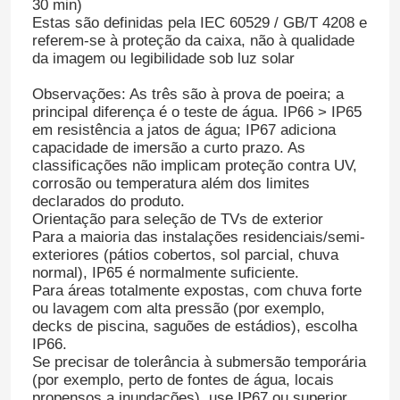
30 min)
Estas são definidas pela IEC 60529 / GB/T 4208 e
referem-se à proteção da caixa, não à qualidade
da imagem ou legibilidade sob luz solar
Observações: As três são à prova de poeira; a
principal diferença é o teste de água. IP66 > IP65
em resistência a jatos de água; IP67 adiciona
capacidade de imersão a curto prazo. As
classificações não implicam proteção contra UV,
corrosão ou temperatura além dos limites
declarados do produto.
Orientação para seleção de TVs de exterior
Para a maioria das instalações residenciais/semi-
exteriores (pátios cobertos, sol parcial, chuva
normal), IP65 é normalmente suficiente.
Para áreas totalmente expostas, com chuva forte
ou lavagem com alta pressão (por exemplo,
decks de piscina, saguões de estádios), escolha
IP66.
Se precisar de tolerância à submersão temporária
(por exemplo, perto de fontes de água, locais
propensos a inundações), use IP67 ou superior.