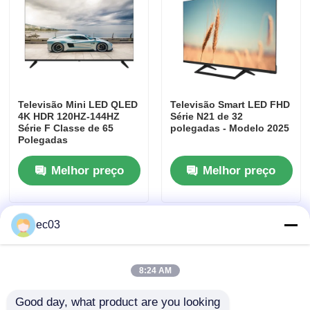
Televisão Mini LED QLED
Televisão Smart LED FHD
4K HDR 120HZ-144HZ
Série N21 de 32
Série F Classe de 65
polegadas - Modelo 2025
Polegadas
Melhor preço
Melhor preço
Para casa
ec03
Produtos
8:24 AM
Good day, what product are you looking 
Sobre nós