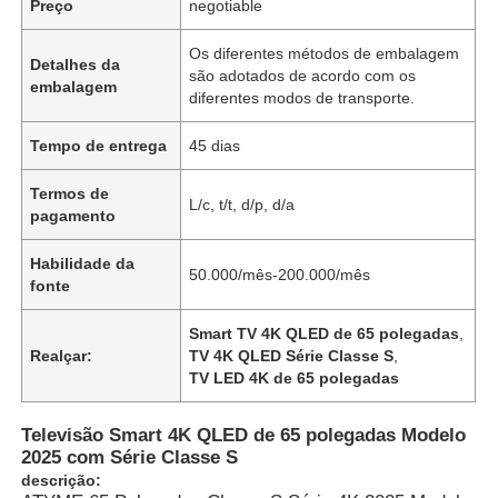
Preço
negotiable
Os diferentes métodos de embalagem
Detalhes da
são adotados de acordo com os
embalagem
diferentes modos de transporte.
Tempo de entrega
45 dias
Termos de
L/c, t/t, d/p, d/a
pagamento
Habilidade da
50.000/mês-200.000/mês
fonte
Smart TV 4K QLED de 65 polegadas
,
Realçar:
TV 4K QLED Série Classe S
,
TV LED 4K de 65 polegadas
Televisão Smart 4K QLED de 65 polegadas Modelo
2025 com Série Classe S
descrição: