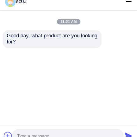
ec03
11:21 AM
Good day, what product are you looking 
for?
Smart TV LED Série
Smart TV LED UHD
S7 de 50 polegadas
4K 49 polegadas com
com 4K UHD e
Crystal Clear Ultra
recursos do modelo
HD da Série F6
Enviar inquérito
Enviar inquérito
2025 3840 X 2160
Casa
Mapa do Site
Fale Conosco
Desktop Site
Mapa do Site
Política de privacidade
Qualidade
Tevê do diodo emissor de luz de Smart
Fábrica da china.Copyright © 2026 ATYME