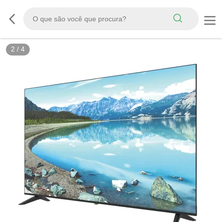
2
/
4