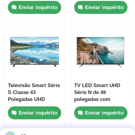
2025, Smart
Samsung Tizen e
Enviar inquérito
Enviar inquérito
Television
Samsung App Store
para streaming
TV LED 4K
Netflix
Monitor de computador
Televisão à prova d'água
TV QLED
Televisão Smart Série
TV LED Smart UHD
S Classe 43
Série N de 49
Polegadas UHD
polegadas com
Smart Television Com
resolução 4K 3840 x
Enviar inquérito
Enviar inquérito
Resolução 4K UHD
2160