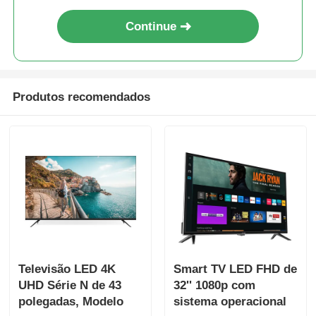
Continue
Visita à Fábrica
Controle de qualidade
Produtos recomendados
Contacte-nos
Notícias
Solicitar Orçamento
Tevê do diodo emissor de luz de Smart
Televisão LED 4K
Smart TV LED FHD de
UHD Série N de 43
32'' 1080p com
polegadas, Modelo
sistema operacional
o hd conduziu a tevê