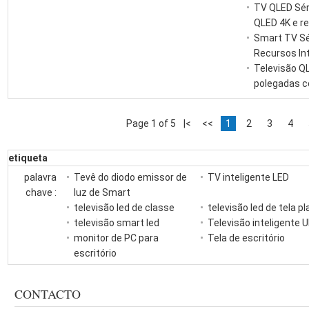
TV QLED Sér
QLED 4K e re
Smart TV Sé
Recursos In
Televisão QL
polegadas c
Page 1 of 5
|<
<<
1
2
3
4
etiqueta
palavra
Tevê do diodo emissor de
TV inteligente LED
chave :
luz de Smart
televisão led de classe
televisão led de tela p
televisão smart led
Televisão inteligente 
monitor de PC para
Tela de escritório
escritório
CONTACTO