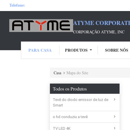
Telefone:
ATYME CORPORATI
CORPORAÇÃO ATYME, INC
PARA CASA
PRODUTOS
SOBRE NÓS
Casa
Mapa do Site
Todos os Produtos
Tevê do diodo emissor de luz de
Smart
o hd conduziu a tevê
TV LED 4K