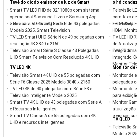
Tevê do diodo emissor de luz de Smart
o hd conduz
Smart TV LED FHD de 32'' 1080p com sistema
Televisão LE
operacional Samsung Tizen e Samsung App
com taxa de
Store para streaming Netflix
Televisão LED 4K UHD Série N de 43 polegadas,
FHD 1080p
Televisão L
Modelo 2025, Smart Television
HDMI, Monito
TV LED Smart UHD Série N de 49 polegadas com
TV LED HD 7
resolução 4K 3840 x 2160
de Atualizaç
Televisão Smart Série S Classe 43 Polegadas
Integrado
TV LED Smart
UHD Smart Television Com Resolução 4K UHD
Integrado, C
Monitor Tel
TV LED 4K
Monitor de
Televisão Smart 4K UHD de 55 polegadas com
Monitor de e
Série F6 Classe 2025 Modelo 3840 x 2160
polegadas co
TV LED 4K de 40 polegadas com Série F3 e
Monitor de e
Televisão Inteligente Modelo 2025
para exibiçã
Smart TV 4K UHD de 43 polegadas com Série A
Monitor Gam
e Recursos Inteligentes
atualização 
Smart TV Classe A de 55 polegadas com 4K
e visuais su
TV QLED
UHD e recursos inteligentes
Televisão S
Modelo 2025