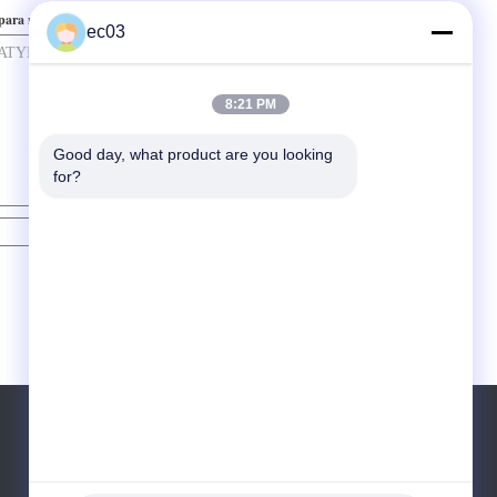
para nós
ec03
8:21 PM
Good day, what product are you looking 
for?
Contato
Telefone:
-855-922-8963