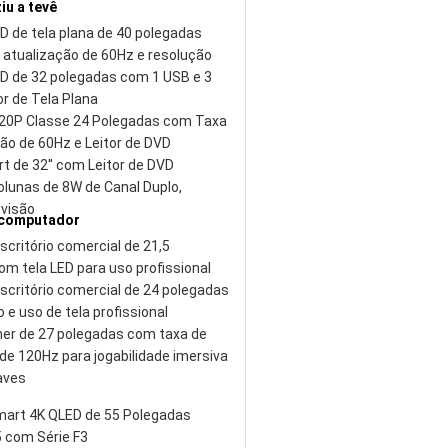
iu a tevê
D de tela plana de 40 polegadas
 atualização de 60Hz e resolução
ED de 32 polegadas com 1 USB e 3
r de Tela Plana
20P Classe 24 Polegadas com Taxa
ão de 60Hz e Leitor de DVD
 de 32'' com Leitor de DVD
olunas de 8W de Canal Duplo,
evisão
 computador
scritório comercial de 21,5
m tela LED para uso profissional
scritório comercial de 24 polegadas
o e uso de tela profissional
er de 27 polegadas com taxa de
de 120Hz para jogabilidade imersiva
aves
mart 4K QLED de 55 Polegadas
 com Série F3