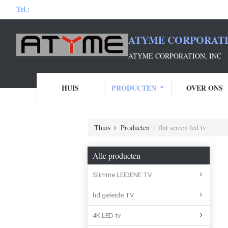
Tel.:
ATYME CORPORATI
ATYME CORPORATION, INC
HUIS
PRODUCTEN
OVER ONS
Thuis
Producten
flat screen led tv
Alle producten
Slimme LEIDENE TV
hd geleide TV
4K LED-tv