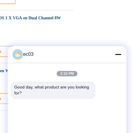
 OS 1 X VGA en Dual Channel 8W
s
ec03
n Wi-Fi 2025 LED-televisie
2:32 PM
Good day, what product are you looking 
for?
s