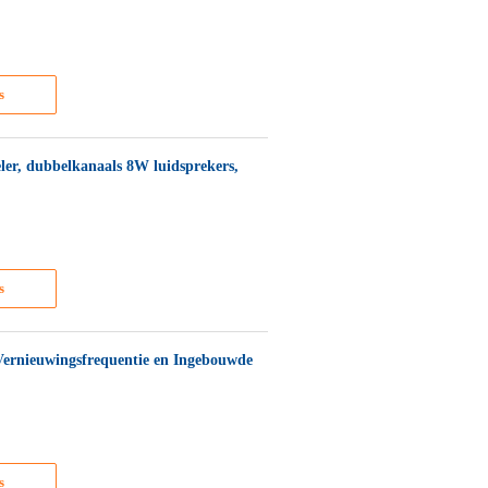
s
er, dubbelkanaals 8W luidsprekers,
s
ernieuwingsfrequentie en Ingebouwde
s