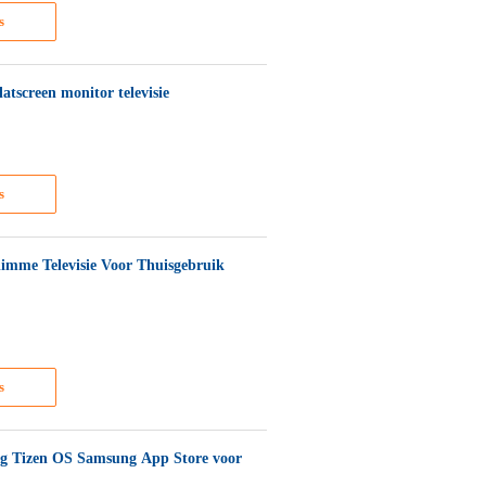
s
tscreen monitor televisie
s
imme Televisie Voor Thuisgebruik
s
 Tizen OS Samsung App Store voor