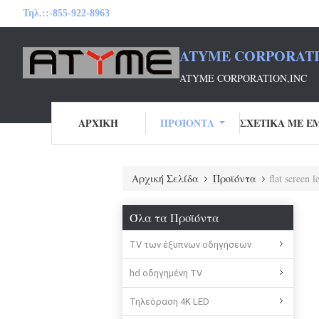
Τηλ.::
-855-922-8963
ATYME CORPORATI
ATYME CORPORATION,INC
ΑΡΧΙΚΉ
ΠΡΟΪΌΝΤΑ
Αρχική Σελίδα
Προϊόντα
flat screen l
Όλα τα Προϊόντα
TV των έξυπνων οδηγήσεων
hd οδηγημένη TV
Τηλεόραση 4K LED