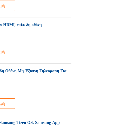
ιμή
 x HDMI, επίπεδη οθόνη
ιμή
δη Οθόνη Μη Έξυπνη Τηλεόραση Για
ιμή
 Samsung Tizen OS, Samsung App