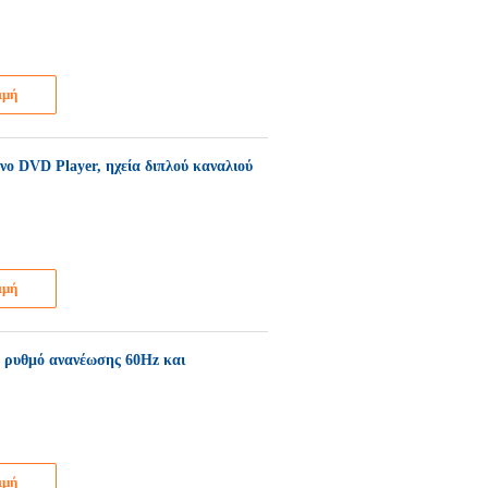
ιμή
ο DVD Player, ηχεία διπλού καναλιού
ιμή
 ρυθμό ανανέωσης 60Hz και
ιμή