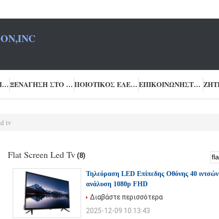
ON,INC
ΣΧΕΤΙΚΆ ΜΕ ΕΜΆΣ
ΞΕΝΆΓΗΣΗ ΣΤΟ ΕΡΓΟΣΤΆΣΙΟ
ΠΟΙΟΤΙΚΌΣ ΈΛΕΓΧΟΣ
ΕΠΙΚΟΙΝΩΝΉΣΤΕ ΜΑΖΊ ΜΑΣ
ed tv
Flat Screen Led Tv
(8)
Τηλεόραση LED Επίπεδης Οθόνης 40 ιντσών
ανάλυση 1080p FHD
Διαβάστε περισσότερα
2025-12-09 10:13:43