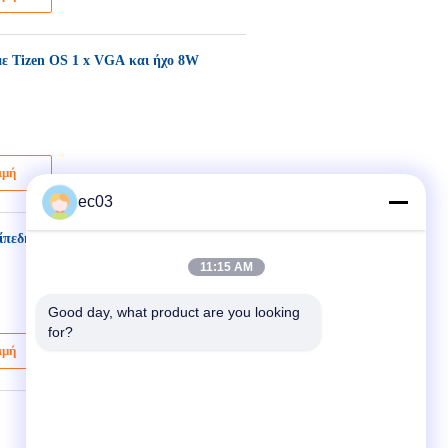
ε Tizen OS 1 x VGA και ήχο 8W
ιμή
ec03
ίπεδη οθόνη και Wi-Fi 2025 LED
11:15 AM
Good day, what product are you looking 
for?
ιμή