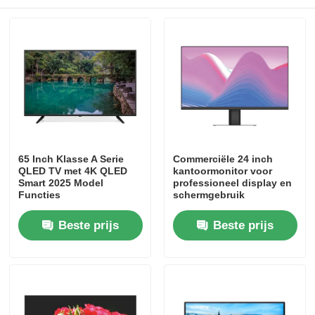
Fabriekstour
Kwaliteitscontrole
Neem contact met ons op
65 Inch Klasse A Serie
Commerciële 24 inch
QLED TV met 4K QLED
kantoormonitor voor
Nieuws
Smart 2025 Model
professioneel display en
Functies
schermgebruik
Offerte Aanvragen
Beste prijs
Beste prijs
Slimme LEIDENE TV
hd geleide TV