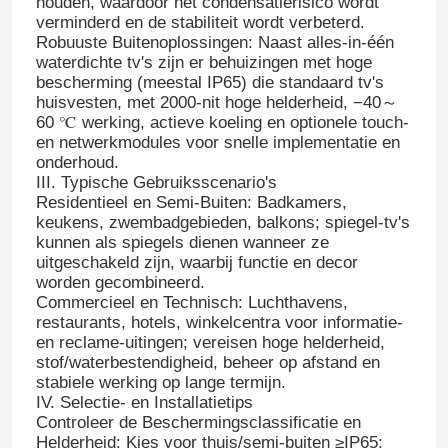
houden, waardoor het condensatierisico wordt
verminderd en de stabiliteit wordt verbeterd.
Robuuste Buitenoplossingen: Naast alles-in-één
waterdichte tv's zijn er behuizingen met hoge
bescherming (meestal IP65) die standaard tv's
huisvesten, met 2000‑nit hoge helderheid, −40～
60 ℃ werking, actieve koeling en optionele touch-
en netwerkmodules voor snelle implementatie en
onderhoud.
III. Typische Gebruiksscenario's
Residentieel en Semi-Buiten: Badkamers,
keukens, zwembadgebieden, balkons; spiegel-tv's
kunnen als spiegels dienen wanneer ze
uitgeschakeld zijn, waarbij functie en decor
worden gecombineerd.
Commercieel en Technisch: Luchthavens,
restaurants, hotels, winkelcentra voor informatie-
en reclame-uitingen; vereisen hoge helderheid,
stof/waterbestendigheid, beheer op afstand en
stabiele werking op lange termijn.
IV. Selectie- en Installatietips
Controleer de Beschermingsclassificatie en
Helderheid: Kies voor thuis/semi-buiten ≥IP65;