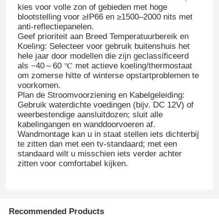
kies voor volle zon of gebieden met hoge
blootstelling voor ≥IP66 en ≥1500–2000 nits met
anti-reflectiepanelen.
Geef prioriteit aan Breed Temperatuurbereik en
Koeling: Selecteer voor gebruik buitenshuis het
hele jaar door modellen die zijn geclassificeerd
als −40～60 ℃ met actieve koeling/thermostaat
om zomerse hitte of winterse opstartproblemen te
voorkomen.
Plan de Stroomvoorziening en Kabelgeleiding:
Gebruik waterdichte voedingen (bijv. DC 12V) of
weerbestendige aansluitdozen; sluit alle
kabelingangen en wanddoorvoeren af.
Wandmontage kan u in staat stellen iets dichterbij
te zitten dan met een tv-standaard; met een
standaard wilt u misschien iets verder achter
Huis
zitten voor comfortabel kijken.
Producten
Recommended Products
Over Ons