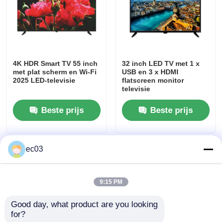
4K LED-tv
Computerscherm
4K HDR Smart TV 55 inch
32 inch LED TV met 1 x
met plat scherm en Wi-Fi
USB en 3 x HDMI
2025 LED-televisie
flatscreen monitor
Waterdichte tv
televisie
Beste prijs
Beste prijs
QLED-tv
ec03
9:15 PM
Good day, what product are you looking 
for?