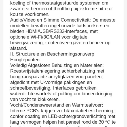
koeling of thermostaatgestuurde systemen om
zwarte schermen of throttling bij extreme hitte of
kou te voorkomen.
Audio/Video en Slimme Connectiviteit: De meeste
modellen bevatten ingebouwde luidsprekers en
bieden HDMI/USB/RS232-interfaces, met
optionele Wi‑Fi/3G/LAN voor digitale
bewegwijzering, contentweergave en beheer op
afstand.
II. Structurele en Beschermingsontwerp
Hoogtepunten
Volledig Afgesloten Behuizing en Materialen:
Roestvrijstalen/legering achterbehuizing met
hoogtransparante acryl/glazen voorpanelen;
afgedicht met U-vormige pakkingen en
schroefbevestiging. Interfaces gebruiken
waterdichte wartels of potting om binnendringing
van vocht te blokkeren.
Vocht/Condensweerstand en Warmteafvoer:
Interne PCB's krijgen vocht/oxidatiebescherming;
confor coating en LED-achtergrondverlichting met
laag vermogen helpen het paneel rond de 30 ℃ te