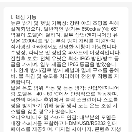
I. 핵심 기능
높은 밝기 및 햇빛 가독성: 강한 야외 조명을 위해
설계되었으며, 일반적인 밝기는 650cd/㎡(예: 65"
벽걸이 모델)에 달하며, 일부 상업/엔지니어링 유
닛은 2000니트 및 눈부심 방지 처리를 지원하여
직사광선 아래에서도 선명한 시청이 가능합니다.
수영장, 파티오 및 상업용 파사드에 이상적입니다.
전천후 보호: 전체 유닛은 최소 IP65 방진/방수 등
급을 가지며, 일부 제품은 IP66 등급을 받았습니
다. 안개 방지/결로 방지 패널과 밀폐 구조를 통해
비, 물 튀김 및 습도를 처리하여 전천후 작동을 지
원합니다.
넓은 온도 범위 작동 및 능동 냉각: 산업/엔지니어
링 모델은 −40～60 ℃에서 안정적으로 작동하며,
극한의 더위나 추위에서 블랙 스크린이나 스로틀
링을 방지하기 위해 능동 냉각 또는 온도 조절 시
스템을 갖춘 경우가 많습니다.
오디오/비디오 및 스마트 연결: 대부분의 모델은
내장 스피커를 포함하고 HDMI/USB/RS232 인터
페이스를 제공하며, 디지털 사이니지, 콘텐츠 재생