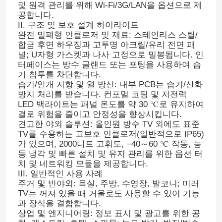
및 원격 관리를 위해 Wi‑Fi/3G/LAN을 옵션으로 제
공합니다.
II. 구조 및 보호 설계 하이라이트
완전 밀폐형 인클로저 및 재료: 스테인리스 스틸/
합금 후면 하우징과 고투명 아크릴/유리 전면 패
널; U자형 가스켓과 나사 고정으로 밀봉됩니다. 인
터페이스는 방수 글랜드 또는 포팅을 사용하여 습
기 침투를 차단합니다.
습기/안개 저항 및 열 방산: 내부 PCB는 습기/산화
방지 처리를 받습니다. 컨포멀 코팅 및 저전력
LED 백라이트는 패널 온도를 약 30 ℃로 유지하여
결로 위험을 줄이고 안정성을 향상시킵니다.
견고한 야외 솔루션: 올인원 방수 TV 외에도 표준
TV를 수용하는 고보호 인클로저(일반적으로 IP65)
가 있으며, 2000니트 고휘도, −40～60 ℃ 작동, 능
동 냉각 및 빠른 설치 및 유지 관리를 위한 옵션 터
치 및 네트워킹 모듈을 제공합니다.
III. 일반적인 사용 사례
주거 및 반야외: 욕실, 주방, 수영장, 발코니; 미러
TV는 꺼져 있을 때 거울로도 사용할 수 있어 기능
과 장식을 결합합니다.
상업 및 엔지니어링: 정보 표시 및 광고를 위한 공