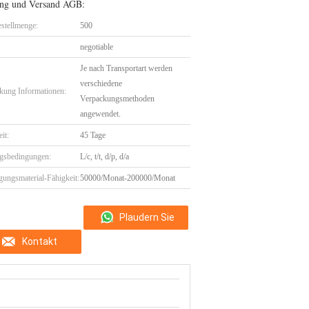
ng und Versand AGB:
stellmenge:
500
negotiable
Je nach Transportart werden
verschiedene
kung Informationen:
Verpackungsmethoden
angewendet.
eit:
45 Tage
gsbedingungen:
L/c, t/t, d/p, d/a
gungsmaterial-Fähigkeit:
50000/Monat-200000/Monat
Plaudern Sie
Kontakt
Jetzt