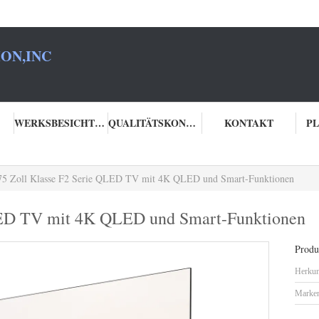
ON,INC
WERKSBESICHTIGUNG
QUALITÄTSKONTROLLE
KONTAKT
PL
75 Zoll Klasse F2 Serie QLED TV mit 4K QLED und Smart-Funktionen
LED TV mit 4K QLED und Smart-Funktionen
Produk
Herkun
Marke