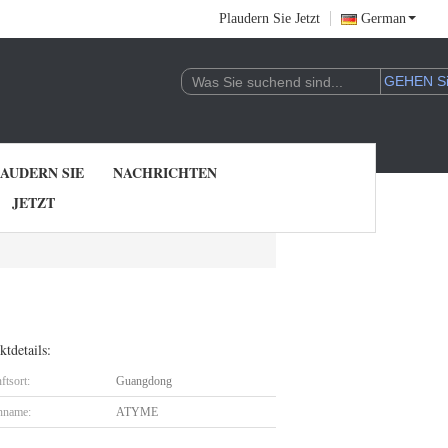
Plaudern Sie Jetzt
German
AUDERN SIE
NACHRICHTEN
JETZT
tdetails:
ftsort:
Guangdong
nname:
ATYME