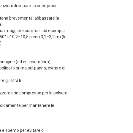
funzioni di risparmio energetico
lontana brevemente, abbassare la
e.
er un maggiore comfort; ad esempio:
, 50" ~10,2–10,5 piedi (3,1–3,2 m) (le
o).
lanugine (ad es. microfibra).
pplicato prima sul panno; evitare di
e gli strati
lizzare aria compressa per la polvere
riodicamente per mantenere le
 è spento per evitare di