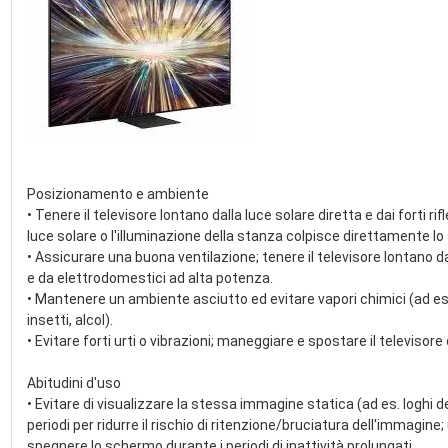
Pl
Posizionamento e ambiente
• Tenere il televisore lontano dalla luce solare diretta e dai forti rif
luce solare o l'illuminazione della stanza colpisce direttamente 
• Assicurare una buona ventilazione; tenere il televisore lontano da 
e da elettrodomestici ad alta potenza.
• Mantenere un ambiente asciutto ed evitare vapori chimici (ad es. 
insetti, alcol).
• Evitare forti urti o vibrazioni; maneggiare e spostare il televisor
Abitudini d'uso
• Evitare di visualizzare la stessa immagine statica (ad es. loghi de
periodi per ridurre il rischio di ritenzione/bruciatura dell'immagin
spegnere lo schermo durante i periodi di inattività prolungati.