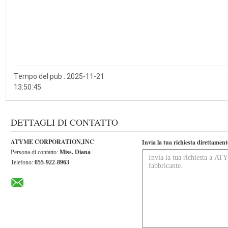
asciugare completamente lo schermo prima di accenderl
Non 
aprire il coperchio posteriore
da soli; anche quando
retroilluminazione possono contenere 
alta tensione
. Per
personale di assistenza qualificato
.
Tempo del pub : 2025-11-21
13:50:45
DETTAGLI DI CONTATTO
ATYME CORPORATION,INC
Invia la tua richiesta direttament
Persona di contatto:
Miss. Diana
Telefono:
855-922-8963