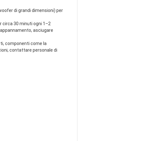
woofer di grandi dimensioni) per
er circa 30 minuti ogni 1–2
sa/appannamento, asciugare
enti, componenti come la
ioni, contattare personale di
rti riflessi; evitare di 
za
colpisce direttamente lo 
no da 
fonti di calore
(ad es. 
i
(ad es. lacca per capelli, 
levisore con cura.