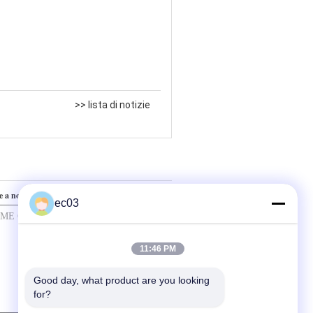
o.
 spenti, componenti come la 
 le riparazioni, contattare 
>> lista di notizie
e a noi
ec03
11:46 PM
Good day, what product are you looking 
for?