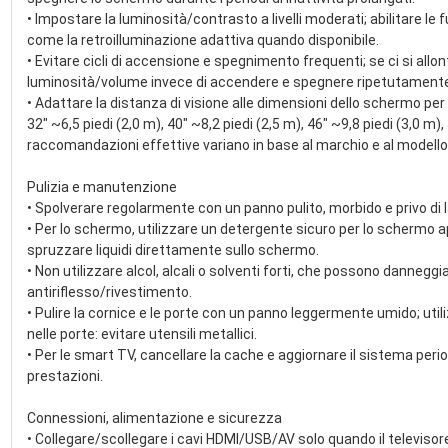
• Impostare la luminosità/contrasto a livelli moderati; abilitare le 
come la retroilluminazione adattiva quando disponibile.
• Evitare cicli di accensione e spegnimento frequenti; se ci si al
luminosità/volume invece di accendere e spegnere ripetutament
• Adattare la distanza di visione alle dimensioni dello schermo p
32" ~6,5 piedi (2,0 m), 40" ~8,2 piedi (2,5 m), 46" ~9,8 piedi (3,0 m)
raccomandazioni effettive variano in base al marchio e al modell
Pulizia e manutenzione
• Spolverare regolarmente con un panno pulito, morbido e privo di 
• Per lo schermo, utilizzare un detergente sicuro per lo schermo a
spruzzare liquidi direttamente sullo schermo.
• Non utilizzare alcol, alcali o solventi forti, che possono danneggiar
antiriflesso/rivestimento.
• Pulire la cornice e le porte con un panno leggermente umido; uti
nelle porte: evitare utensili metallici.
• Per le smart TV, cancellare la cache e aggiornare il sistema pe
prestazioni.
Connessioni, alimentazione e sicurezza
• Collegare/scollegare i cavi HDMI/USB/AV solo quando il televisore