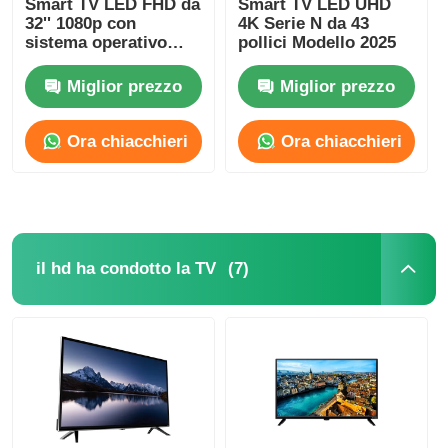
Smart TV LED FHD da
Smart TV LED UHD
32'' 1080p con
4K Serie N da 43
sistema operativo
pollici Modello 2025
Samsung Tizen e
Samsung App Store
Miglior prezzo
Miglior prezzo
per lo streaming di
Netflix
Ora chiacchieri
Ora chiacchieri
(7)
il hd ha condotto la TV