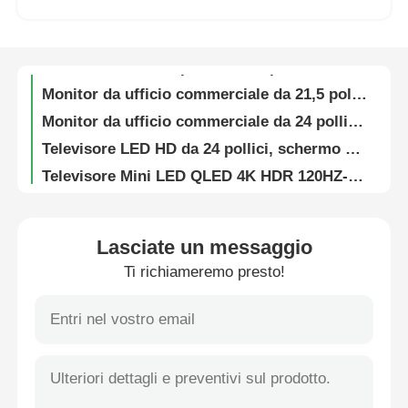
TV LED HD 720P Classe 24 pollici con frequenza di aggiornamento 60Hz e lettore DVD integrato
Smart TV LED FHD da 32'' 1080p con sistema operativo Samsung Tizen e Samsung App Store per lo streaming di Netflix
Visita alla fabbrica
TV LED a schermo piatto da 40 pollici con frequenza di aggiornamento di 60Hz e risoluzione FHD 1080p
Monitor da ufficio commerciale da 21,5 pollici con display LED per uso professionale
Monitor da ufficio commerciale da 24 pollici per display e utilizzo professionale dello schermo
Controllo di qualità
Televisore LED HD da 24 pollici, schermo piatto piccolo, non smart, per uso domestico
Televisore Mini LED QLED 4K HDR 120HZ-144HZ Serie F Classe 65 pollici
Contattaci
Classe 2025 Modello QLED 85 pollici Smart TV con Mini LED 4K HDR e frequenza di aggiornamento 120HZ-144HZ
Smart TV LED UHD 4K Serie N da 43 pollici Modello 2025
Notizie
Lasciate un messaggio
Smart TV LED UHD Serie N da 49 pollici con risoluzione 4K 3840 x 2160
Ti richiameremo presto!
Smart TV LED 4K Serie N Modello 2025 da 55 pollici
Chiedi un preventivo
Televisore LED Smart 4K da 65 pollici modello 2025 con UHD e serie N
TV LED Smart UHD Serie F Classe 43 Pollici con Risoluzione 4K Modello 2025
Televisore LED intelligente
Televisore Smart LED 4K Serie F Classe 49 Pollici Modello 2025 UHD
Televisore QLED da 70 pollici Classe F Serie Smart TV 4K Modello 2025
il hd ha condotto la TV