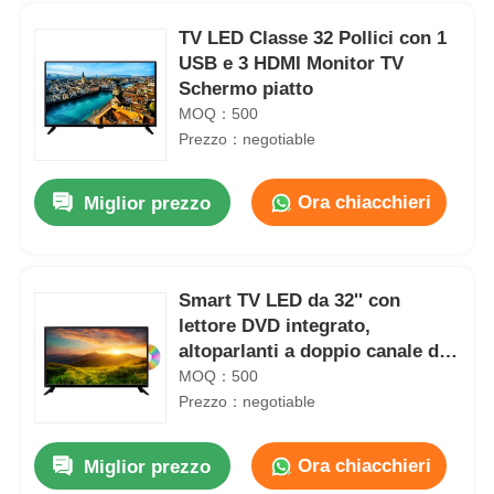
TV LED Classe 32 Pollici con 1
USB e 3 HDMI Monitor TV
Schermo piatto
MOQ：500
Prezzo：negotiable
Ora chiacchieri
Miglior prezzo
Smart TV LED da 32'' con
lettore DVD integrato,
Casa.
altoparlanti a doppio canale da
8W, monitor televisivo
MOQ：500
Prezzo：negotiable
Prodotti
Ora chiacchieri
Miglior prezzo
Chi Siamo