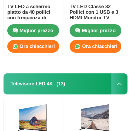
TV LED a schermo
TV LED Classe 32
piatto da 40 pollici
Pollici con 1 USB e 3
con frequenza di
HDMI Monitor TV
aggiornamento di
Schermo piatto
60Hz e risoluzione
Miglior prezzo
Miglior prezzo
FHD 1080p
Ora chiacchieri
Ora chiacchieri
(13)
Televisore LED 4K