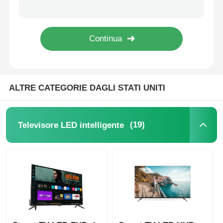
Televisore Smart QLED Serie S Classe 75 Pollici con Risoluzione 4K
Televisore Smart QLED 4K Serie S Classe 70 Pollici Modello 2025
Televisore LED 4K
Televisore QLED 4K da 65 pollici Modello 2025 Smart TV con Serie S di Classe
Televisore Smart LED 4K da 55 pollici Classe S Serie 2025 con UHD
Monitor per computer
Smart TV LED Serie S7 Classe 50 pollici con 4K UHD e caratteristiche del modello 2025 3840 X 2160
ALTRE CATEGORIE DAGLI STATI UNITI
TV impermeabile
TV QLED
(19)
Televisore LED intelligente