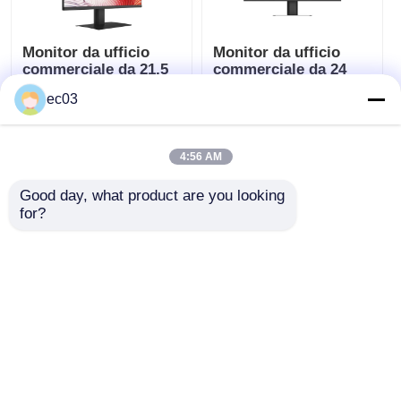
Monitor da ufficio
Monitor da ufficio
commerciale da 21,5
commerciale da 24
pollici con display
pollici per display e
ec03
LED per uso
utilizzo professionale
professionale
dello schermo
Miglior prezzo
Miglior prezzo
4:56 AM
Ora chiacchieri
Ora chiacchieri
Good day, what product are you looking 
for?
(0)
TV impermeabile
Osservi più