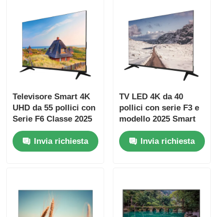
Visita alla fabbrica
Controllo di qualità
Contattaci
Televisore Smart 4K
TV LED 4K da 40
UHD da 55 pollici con
pollici con serie F3 e
Serie F6 Classe 2025
modello 2025 Smart
Notizie
Modello 3840 x 2160
Television
Invia richiesta
Invia richiesta
Chiedi un preventivo
Televisore LED intelligente
il hd ha condotto la TV