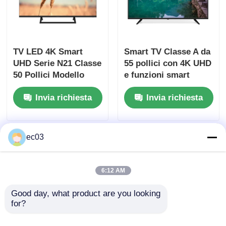
Televisore LED 4K
TV LED 4K Smart
Smart TV Classe A da
Monitor per computer
UHD Serie N21 Classe
55 pollici con 4K UHD
50 Pollici Modello
e funzioni smart
2025
TV impermeabile
Invia richiesta
Invia richiesta
TV QLED
ec03
6:12 AM
Good day, what product are you looking 
for?