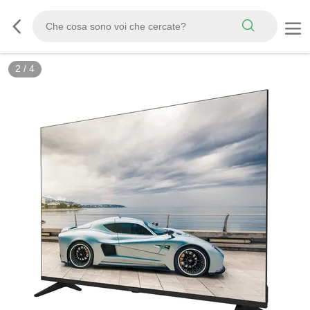
2
/
4