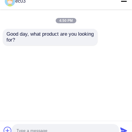
ec03
4K LED TV
4:50 PM
Good day, what product are you looking 
컴퓨터 모니터
for?
방수 TV
Class F 시리즈 4K
70인치 S 시리즈 4K
2025 모델 QLED TV 스
QLED TV 스마트 텔레
QLED TV
마트 텔레비전 75인치
비전 2025년형
문의 보내기
문의 보내기
홈
사이트맵
연락처
Desktop Site
사이트맵
개인 정보 정책
품질
현명한 LED TV
중국 공장.Copyright © 2026