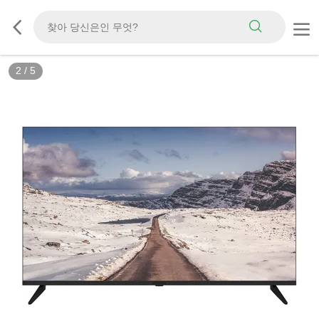
2
/
5