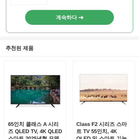
계속하다
추천된 제품
홈
제품
65인치 클래스 A 시리
Class F2 시리즈 스마
즈 QLED TV, 4K QLED
트 TV 55인치, 4K
회사 소개
스마트 2025년형 모델
QLED 및 스마트 기능