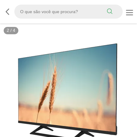
2
/
4