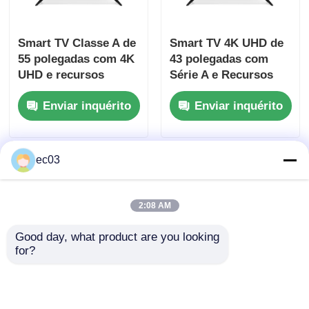
TV LED 4K
Smart TV Classe A de
Smart TV 4K UHD de
55 polegadas com 4K
43 polegadas com
UHD e recursos
Série A e Recursos
Monitor de computador
inteligentes
Inteligentes
Enviar inquérito
Enviar inquérito
Televisão à prova d'água
ec03
TV QLED
2:08 AM
Good day, what product are you looking 
for?
Dolby Vision HDR
Televisão Smart LED
Smart TV LED UHD
4K de 55 polegadas