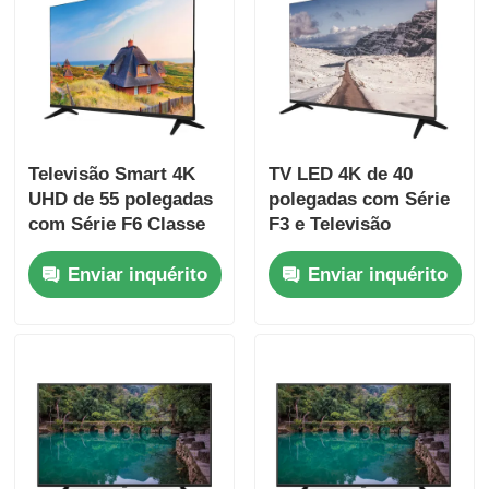
Visita à Fábrica
Controle de qualidade
Televisão Smart 4K
TV LED 4K de 40
UHD de 55 polegadas
polegadas com Série
Contacte-nos
com Série F6 Classe
F3 e Televisão
2025 Modelo 3840 x
Inteligente Modelo
Notícias
Enviar inquérito
Enviar inquérito
2160
2025
Solicitar Orçamento
Tevê do diodo emissor de luz de Smart
o hd conduziu a tevê