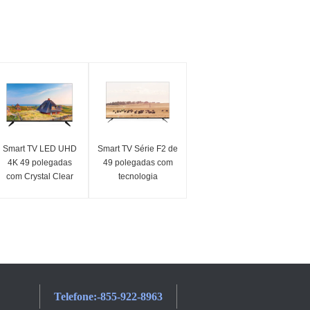
Smart TV LED UHD
Smart TV Série F2 de
4K 49 polegadas
49 polegadas com
com Crystal Clear
tecnologia
Ultra HD da Série F6
inteligente 4K UHD
para entretenimento
doméstico
Telefone:
-855-922-8963