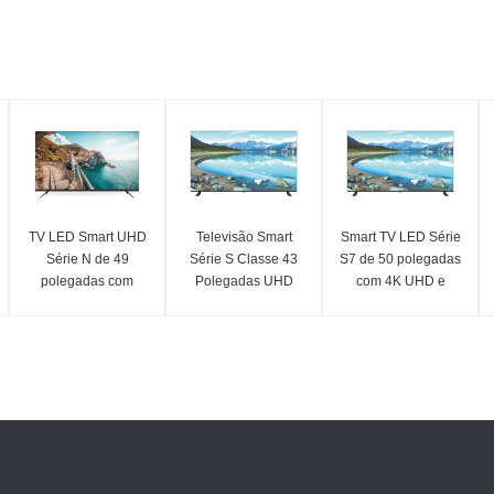
TV LED Smart UHD
Televisão Smart
Smart TV LED Série
Série N de 49
Série S Classe 43
S7 de 50 polegadas
polegadas com
Polegadas UHD
com 4K UHD e
resolução 4K 3840 x
Smart Television
recursos do modelo
2160
Com Resolução 4K
2025 3840 X 2160
UHD