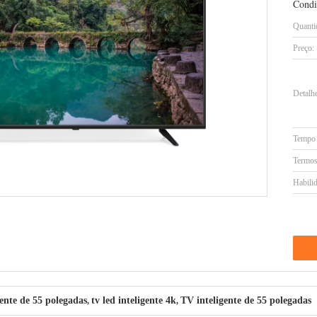
Condi
Quanti
Preço:
Detalh
Tempo 
Termos
Habilid
gente de 55 polegadas
tv led inteligente 4k
TV inteligente de 55 polegadas
,
,