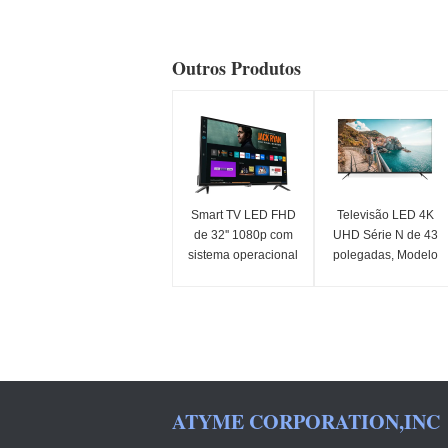
Outros Produtos
Smart TV LED FHD
Televisão LED 4K
de 32'' 1080p com
UHD Série N de 43
sistema operacional
polegadas, Modelo
Samsung Tizen e
2025, Smart
Samsung App Store
Television
para streaming
Netflix
ATYME CORPORATION,INC