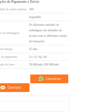
ções de Pagamento e Envio:
dade de ordem mínima:
500
negotiable
Os diferentes métodos de
embalagem são adotados de
es da embalagem:
acordo com os diferentes modos
de transporte.
de entrega:
45 dias
 de pagamento:
L/c, t/t, d/p, d/a
ade da fonte:
50.000/mês-200.000/mês
Converse
Contato
agora