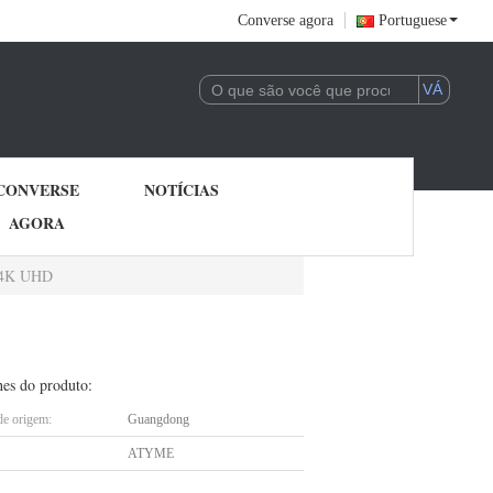
Converse agora
Portuguese
CONVERSE
NOTÍCIAS
AGORA
o 4K UHD
hes do produto:
de origem:
Guangdong
ATYME