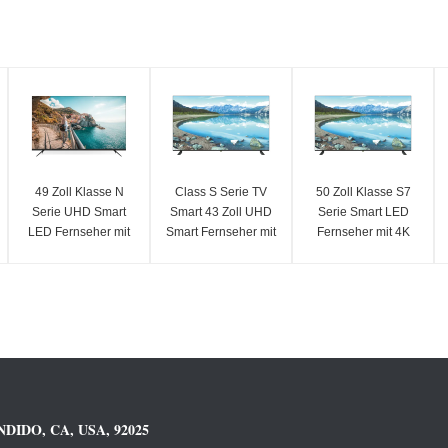
49 Zoll Klasse N
Class S Serie TV
50 Zoll Klasse S7
Serie UHD Smart
Smart 43 Zoll UHD
Serie Smart LED
LED Fernseher mit
Smart Fernseher mit
Fernseher mit 4K
4K Auflösung 3840 x
4K UHD Auflösung
UHD und 2025
2160
Modell, 3840 x 2160
DIDO, CA, USA, 92025