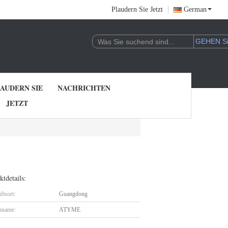
Plaudern Sie Jetzt
German
AUDERN SIE
NACHRICHTEN
JETZT
tdetails:
ftsort:
Guangdong
nname:
ATYME