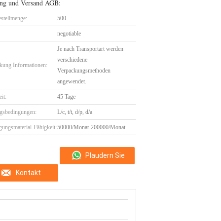
ng und Versand AGB:
stellmenge:
500
negotiable
Je nach Transportart werden
verschiedene
kung Informationen:
Verpackungsmethoden
angewendet.
eit:
45 Tage
gsbedingungen:
L/c, t/t, d/p, d/a
gungsmaterial-Fähigkeit:
50000/Monat-200000/Monat
Plaudern Sie
Kontakt
Jetzt