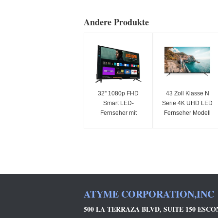
Andere Produkte
32'' 1080p FHD
43 Zoll Klasse N
Smart LED-
Serie 4K UHD LED
Fernseher mit
Fernseher Modell
Samsung Tizen OS
2025 Smart-
Samsung App Store
Fernseher
für Netflix Streaming
ATYME CORPORATION,INC
500 LA TERRAZA BLVD, SUITE 150 ESCON