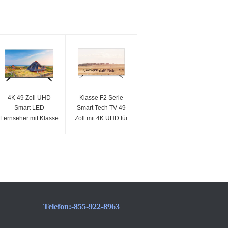
4K 49 Zoll UHD
Klasse F2 Serie
Smart LED
Smart Tech TV 49
Fernseher mit Klasse
Zoll mit 4K UHD für
F6 Serie
Home Entertainment
Kristallklares Ultra
HD
Telefon:
-855-922-8963