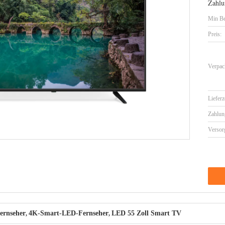
Zahlu
Min Be
Preis:
Verpac
Lieferz
Zahlun
Versor
ernseher
4K-Smart-LED-Fernseher
LED 55 Zoll Smart TV
,
,