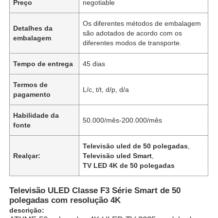
Preço
negotiable
Os diferentes métodos de embalagem
Detalhes da
são adotados de acordo com os
embalagem
diferentes modos de transporte.
Tempo de entrega
45 dias
Termos de
L/c, t/t, d/p, d/a
pagamento
Habilidade da
50.000/mês-200.000/mês
fonte
Televisão uled de 50 polegadas
,
Realçar:
Televisão uled Smart
,
TV LED 4K de 50 polegadas
Televisão ULED Classe F3 Série Smart de 50
polegadas com resolução 4K
descrição: