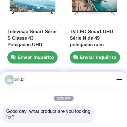
TV LED 4K
Televisão Smart Série
TV LED Smart UHD
Monitor de computador
S Classe 43
Série N de 49
Polegadas UHD
polegadas com
Televisão à prova d'água
Smart Television Com
resolução 4K 3840 x
Enviar inquérito
Enviar inquérito
Resolução 4K UHD
2160
TV QLED
ec03
5:25 AM
Good day, what product are you looking 
for?