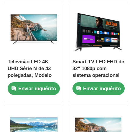
Visita à Fábrica
Controle de qualidade
Contacte-nos
Televisão LED 4K
Smart TV LED FHD de
UHD Série N de 43
32'' 1080p com
Notícias
polegadas, Modelo
sistema operacional
2025, Smart
Samsung Tizen e
Enviar inquérito
Enviar inquérito
Television
Samsung App Store
Solicitar Orçamento
para streaming
Netflix
Tevê do diodo emissor de luz de Smart
o hd conduziu a tevê