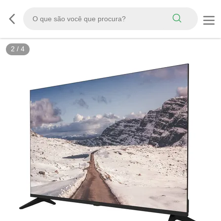
2
/
4