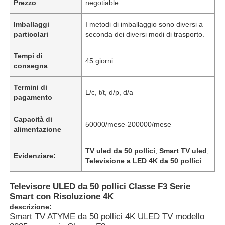
Prezzo
negotiable
Imballaggi
I metodi di imballaggio sono diversi a
particolari
seconda dei diversi modi di trasporto.
Tempi di
45 giorni
consegna
Termini di
L/c, t/t, d/p, d/a
pagamento
Capacità di
50000/mese-200000/mese
alimentazione
TV uled da 50 pollici
,
Smart TV uled
,
Evidenziare:
Televisione a LED 4K da 50 pollici
Televisore ULED da 50 pollici Classe F3 Serie
Smart con Risoluzione 4K
descrizione:
Smart TV ATYME da 50 pollici 4K ULED TV modello