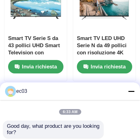
Televisore LED 4K
Monitor per computer
Smart TV Serie S da
Smart TV LED UHD
43 pollici UHD Smart
Serie N da 49 pollici
Television con
con risoluzione 4K
TV impermeabile
risoluzione 4K UHD
3840 x 2160
Invia richiesta
Invia richiesta
TV QLED
ec03
6:33 AM
Good day, what product are you looking 
for?