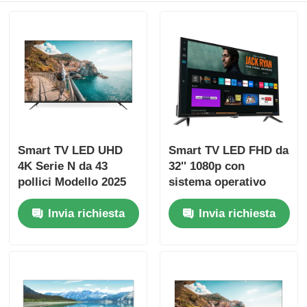
Visita alla fabbrica
Controllo di qualità
Contattaci
Smart TV LED UHD
Smart TV LED FHD da
4K Serie N da 43
32'' 1080p con
Notizie
pollici Modello 2025
sistema operativo
Samsung Tizen e
Invia richiesta
Invia richiesta
Chiedi un preventivo
Samsung App Store
per lo streaming di
Netflix
Televisore LED intelligente
il hd ha condotto la TV