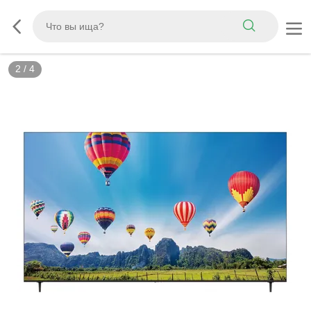
2
/
4