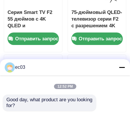
Серия Smart TV F2
75-дюймовый QLED-
4К светодиодный телевизор
55 дюймов с 4K
телевизор серии F2
QLED и
с разрешением 4K
интеллектуальными
QLED и
Компьютерный монитор
Отправить запрос
Отправить запрос
функциями
интеллектуальными
функциями
Водонепроницаемый телевизор
ec03
Телевизор QLED
12:52 PM
Good day, what product are you looking 
for?
70-дюймовый QLED-
Телевизор QLED
телевизор серии F,
Smart TV 75
4K Smart Television,
дюймов, модель