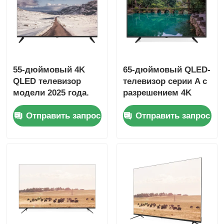
Экскурсия по фабрике
Контроль качества
55-дюймовый 4K
65-дюймовый QLED-
QLED телевизор
телевизор серии A с
Свяжитесь с нами
модели 2025 года.
разрешением 4K
Смарт-телевизор
QLED, умный,
Отправить запрос
Отправить запрос
серии F3
модель 2025 года,
Новости
особенности
Запросить расценки
Умное ТВ СИД
hd привело ТВ