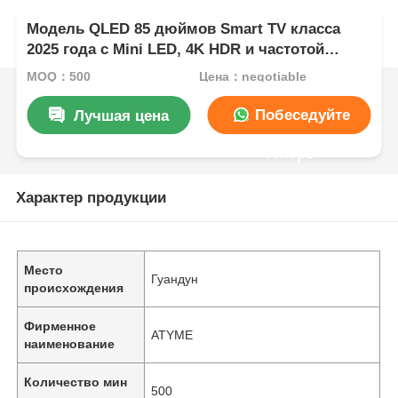
Модель QLED 85 дюймов Smart TV класса
2025 года с Mini LED, 4K HDR и частотой
обновления 120–144 Гц
MOQ：500
Цена：negotiable
Побеседуйте
Лучшая цена
теперь
Характер продукции
Место
Гуандун
происхождения
Фирменное
ATYME
наименование
Количество мин
500