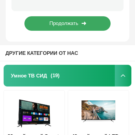
55-дюймовый 4K QLED телевизор модели 2025 года. Смарт-телевизор серии F3
50-дюймовый ULED-телевизор серии F3, смарт-телевизор с разрешением 4K
4К светодиодный телевизор
43-дюймовый FHD Smart Television с HD LED TV серии F3
40-дюймовый 4K LED телевизор серии F3 2025 года выпуска, Smart Television
Компьютерный монитор
4K 49-дюймовый UHD Smart LED телевизор серии F6 с кристально чистым изображением Ultra HD
ДРУГИЕ КАТЕГОРИИ ОТ НАС
Водонепроницаемый телевизор
Телевизор QLED
(19)
Умное ТВ СИД