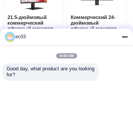
21.5-дюймовый
Коммерческий 24-
коммерческий
дюймовый
офисный монитор
офисный монитор
со светодиодным
для
ec03
дисплеем для
профессионального
Лучшая цена
Лучшая цена
профессионального
отображения и
использования
использования
9:40 AM
экрана
Побеседуйте
Побеседуйте
Good day, what product are you looking 
теперь
теперь
for?
(0)
Водонепроницаемый телевизор
Осмотрите больше