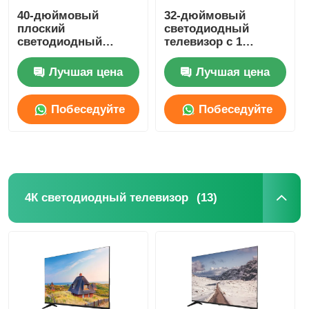
40-дюймовый
32-дюймовый
плоский
светодиодный
светодиодный
телевизор с 1
телевизор с
портом USB и 3
частотой
портами HDMI,
Лучшая цена
Лучшая цена
обновления 60 Гц и
плоский экран
разрешением 1080p
FHD
Побеседуйте
Побеседуйте
теперь
теперь
(13)
4К светодиодный телевизор