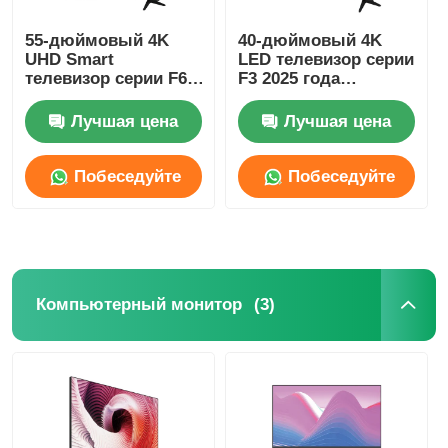
55-дюймовый 4K
40-дюймовый 4K
UHD Smart
LED телевизор серии
телевизор серии F6
F3 2025 года
2025 года выпуска с
выпуска, Smart
разрешением 3840 x
Television
Лучшая цена
Лучшая цена
2160
Побеседуйте
Побеседуйте
теперь
теперь
(3)
Компьютерный монитор