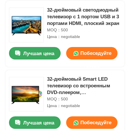
32-дюймовый светодиодный
телевизор с 1 портом USB и 3
портами HDMI, плоский экран
MOQ：500
Цена：negotiable
Побеседуйте
Лучшая цена
теперь
32-дюймовый Smart LED
телевизор со встроенным
Домой
DVD-плеером,
двухканальными динамиками
MOQ：500
8 Вт, монитор телевизор
Цена：negotiable
Продукты
Побеседуйте
Лучшая цена
О нас