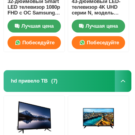
32-дюймовый Smart
43-дюймовый LED-
LED телевизор 1080p
телевизор 4K UHD
FHD с ОС Samsung
серии N, модель
Tizen, магазин
2025 года, Smart
приложений
Television
Лучшая цена
Лучшая цена
Samsung для
потоковой передачи
Netflix
Побеседуйте
Побеседуйте
теперь
теперь
(7)
hd привело ТВ