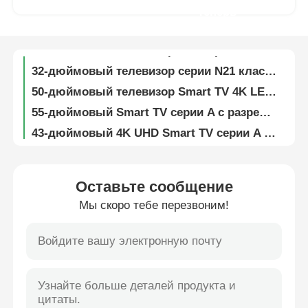
Телевизор Smart 43 дюйма серии S класса, UHD Smart Television с разрешением 4K UHD
теперь
Серия N21, 40-дюймовый Smart TV, телевизор 4K UHD, модель 2025 года
Экскурсия по фабрике
49-дюймовый телевизор N21 серии 4K LED Smart TV, модель 2025 года, UHD
32-дюймовый телевизор серии N21 класса FHD LED Smart TV, модель 2025 года
50-дюймовый телевизор Smart TV 4K LED серии N21 2025 модельного года, UHD
Контроль качества
55-дюймовый Smart TV серии A с разрешением 4K UHD и интеллектуальными функциями
43-дюймовый 4K UHD Smart TV серии A с интеллектуальными функциями
Свяжитесь с нами
40-дюймовый смарт-телевизор серии A с LED-подсветкой, дисплеем FHD и функциями модели 2025 года
55-дюймовый Smart LED-телевизор серии A с разрешением 4K UHD
Новости
Оставьте сообщение
65-дюймовый QLED-телевизор серии A с разрешением 4K QLED, умный, модель 2025 года, особенности
Мы скоро тебе перезвоним!
Серия F11 Класс Светодиодный 32-дюймовый Smart TV 4K с FHD и функциями модели 2025 года
Запросить расценки
43-дюймовый Smart LED телевизор серии F2 с разрешением 4K UHD
Телевизор Smart Tech серии F2 класса 49 дюймов с разрешением 4K UHD для домашних развлечений
Умное ТВ СИД
Серия Smart TV F2 55 дюймов с 4K QLED и интеллектуальными функциями
75-дюймовый QLED-телевизор серии F2 с разрешением 4K QLED и интеллектуальными функциями
hd привело ТВ