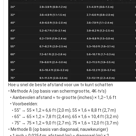
Hoe u snel de beste afstand voor uw tv kunt schatten
• Methode A (op basis van schermgrootte, 4K-tv's)
• Aanbevolen afstand ≈ tv-grootte (inches) × 1,2–1,6 ft
• Voorbeelden:
◦ 55" → 55 × 1,2 ≈ 6,6 ft (2,0 m); 55 × 1,6 ≈ 8,8 ft (2,7 m)
◦ 65" → 65 × 1,2 ≈ 7,8 ft (2,4 m); 65 × 1,6 ≈ 10,4 ft (3,2 m)
◦ 75" → 75 × 1,2 ≈ 9,0 ft (2,7 m); 75 × 1,6 ≈ 12,0 ft (3,7 m)
• Methode B (op basis van diagonaal, nauwkeuriger)
• 1 inch = 0,0254 m; afstand (m) ≈ diagonaal (m) × 2