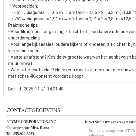
• Voorbeelden:
◦ 65" → diagonaal ≈ 1,65 m → afstand ≈ 1,65 × 2 ≈ 3,3 m (≈10,8 ft
◦ 75" → diagonaal ≈ 1,91 m → afstand ≈ 1,91 × 2 ≈ 3,8 m (≈12,5 ft
Praktische tips
• Voor films, sport of gaming, zit dichter bij het lagere uiteinde va
onderdompeling.
• Voor lange kijksessies, oudere kijkers of kinderen, zit dichter bij
vermoeide ogen.
• Vaste zitafstand? Kies de tv-grootte waarvan het aanbevolen b
muur omvat.
• Weet u het niet zeker? Neem een meetlint mee naar een showr
met echte 4K-content voordat u koopt.
Bartijd : 2025-11-21 14:01:48
CONTACTGEGEVENS
ATYME CORPORATION,INC
Direct Stuur uw aanvraag naar 
Contactpersoon:
Miss. Diana
Tel.:
855-922-8963