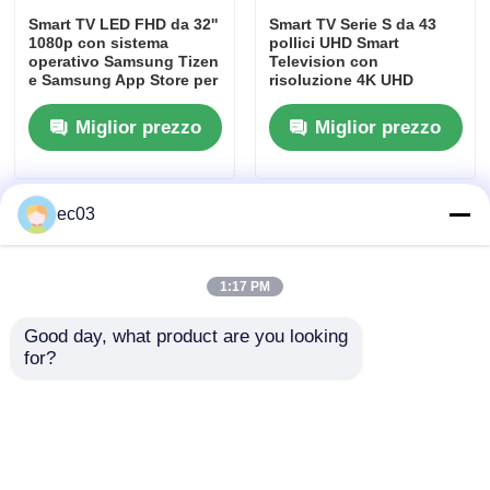
Smart TV LED FHD da 32''
Smart TV Serie S da 43
1080p con sistema
pollici UHD Smart
operativo Samsung Tizen
Television con
e Samsung App Store per
risoluzione 4K UHD
lo streaming di Netflix
Miglior prezzo
Miglior prezzo
ec03
1:17 PM
Good day, what product are you looking 
Casa.
for?
Smart TV 4K UHD da 40
TV LED Smart UHD Serie
Prodotti
pollici Serie N21 Classe
F Classe 43 Pollici con
2025
Risoluzione 4K Modello
2025
Chi Siamo