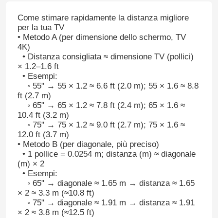
Come stimare rapidamente la distanza migliore
per la tua TV
• Metodo A (per dimensione dello schermo, TV
4K)
• Distanza consigliata ≈ dimensione TV (pollici)
× 1.2–1.6 ft
• Esempi:
◦ 55" → 55 × 1.2 ≈ 6.6 ft (2.0 m); 55 × 1.6 ≈ 8.8
ft (2.7 m)
◦ 65" → 65 × 1.2 ≈ 7.8 ft (2.4 m); 65 × 1.6 ≈
10.4 ft (3.2 m)
◦ 75" → 75 × 1.2 ≈ 9.0 ft (2.7 m); 75 × 1.6 ≈
12.0 ft (3.7 m)
• Metodo B (per diagonale, più preciso)
• 1 pollice = 0.0254 m; distanza (m) ≈ diagonale
(m) × 2
• Esempi:
◦ 65" → diagonale ≈ 1.65 m → distanza ≈ 1.65
× 2 ≈ 3.3 m (≈10.8 ft)
◦ 75" → diagonale ≈ 1.91 m → distanza ≈ 1.91
× 2 ≈ 3.8 m (≈12.5 ft)