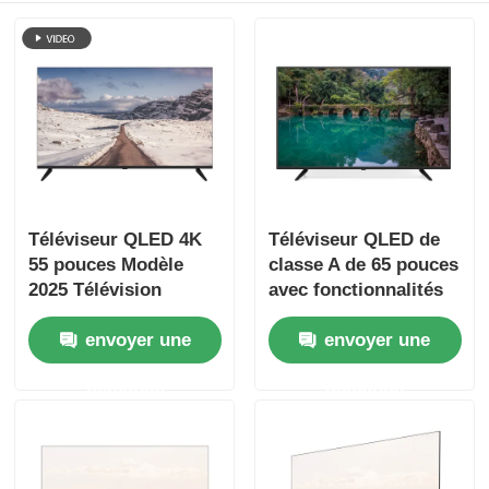
Visite de l'usine
Contrôle de qualité
Nous contacter
Téléviseur QLED 4K
Téléviseur QLED de
55 pouces Modèle
classe A de 65 pouces
Nouvelles
2025 Télévision
avec fonctionnalités
Intelligente avec
Smart QLED 4K
envoyer une
envoyer une
Demander un devis
Série Classe F3
modèle 2025
demande
demande
Téléviseur LED intelligent
le hd a mené la TV