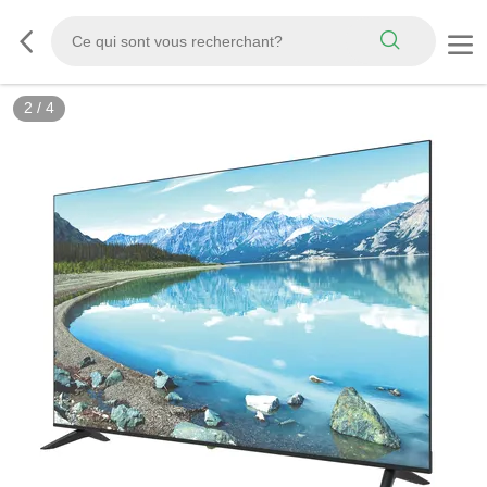
2
/
4