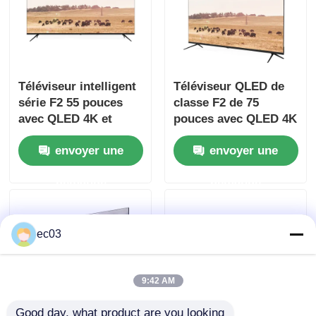
Téléviseur LED 4K
Écran d'ordinateur
Téléviseur intelligent
Téléviseur QLED de
série F2 55 pouces
classe F2 de 75
avec QLED 4K et
pouces avec QLED 4K
Téléviseur étanche
fonctionnalités
et fonctionnalités
envoyer une
envoyer une
intelligentes
intelligentes
Téléviseur QLED
demande
demande
ec03
9:42 AM
Good day, what product are you looking 