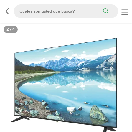
2
/
4