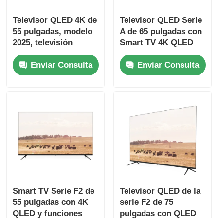
Televisor QLED 4K de
Televisor QLED Serie
Televisor LED 4K
55 pulgadas, modelo
A de 65 pulgadas con
2025, televisión
Smart TV 4K QLED
inteligente con serie
Modelo 2025
Monitor de computadora
Enviar Consulta
Enviar Consulta
F3 de clase
Características
Televisor a prueba de agua
Televisión QLED
Smart TV Serie F2 de
Televisor QLED de la
55 pulgadas con 4K
serie F2 de 75
QLED y funciones
pulgadas con QLED