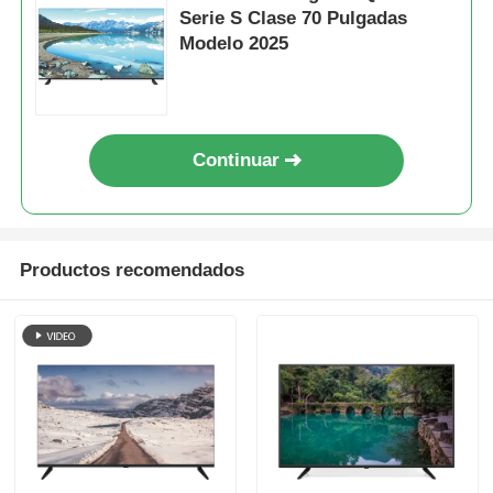
Serie S Clase 70 Pulgadas
Modelo 2025
Visita a la fábrica
Control de calidad
Continuar
Contacta con nosotros
Productos recomendados
Noticias
Solicitar una cita
Televisor LED inteligente
el hd llevó la TV