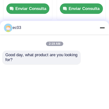
inteligentes
4K y funciones
Enviar Consulta
Enviar Consulta
inteligentes
ec03
2:19 AM
Good day, what product are you looking 
for?
Televisor QLED de 70
Televisor Inteligente
pulgadas, clase F,
QLED 4K Modelo
televisión inteligente
2025 Serie F Clase 75
4K, modelo 2025
Pulgadas
Enviar Consulta
Enviar Consulta