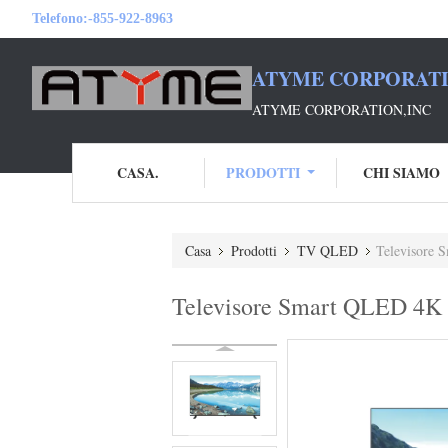
Telefono:
-855-922-8963
ATYME CORPORATI
ATYME CORPORATION,INC
CASA.
PRODOTTI
CHI SIAMO
Casa
Prodotti
TV QLED
Televisore 
Televisore Smart QLED 4K S