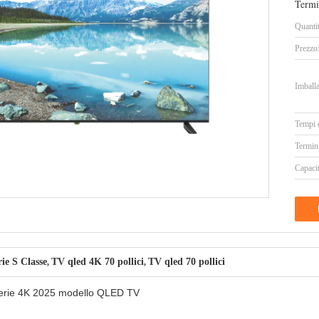
Termi
Quanti
Prezzo
Imballa
Tempi 
Termin
Capacit
rie S Classe
TV qled 4K 70 pollici
TV qled 70 pollici
,
,
serie 4K 2025 modello QLED TV