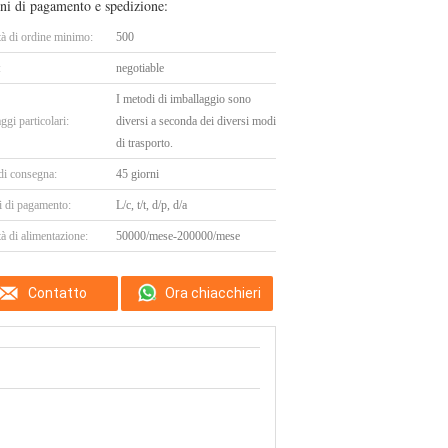
ni di pagamento e spedizione:
tà di ordine minimo:
500
:
negotiable
I metodi di imballaggio sono
ggi particolari:
diversi a seconda dei diversi modi
di trasporto.
di consegna:
45 giorni
i di pagamento:
L/c, t/t, d/p, d/a
à di alimentazione:
50000/mese-200000/mese
Contatto
Ora chiacchieri