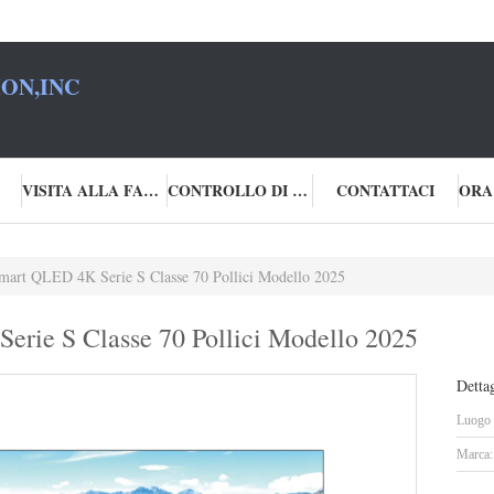
ON,INC
VISITA ALLA FABBRICA
CONTROLLO DI QUALITÀ
CONTATTACI
ORA
Smart QLED 4K Serie S Classe 70 Pollici Modello 2025
erie S Classe 70 Pollici Modello 2025
Dettag
Luogo d
Marca: