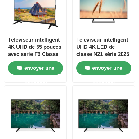
Visite de l'usine
Contrôle de qualité
Téléviseur intelligent
Téléviseur intelligent
4K UHD de 55 pouces
UHD 4K LED de
avec série F6 Classe
classe N21 série 2025
Nous contacter
2025 Modèle 3840 x
de 50 pouces
envoyer une
envoyer une
2160
Nouvelles
demande
demande
Demander un devis
Téléviseur LED intelligent
le hd a mené la TV