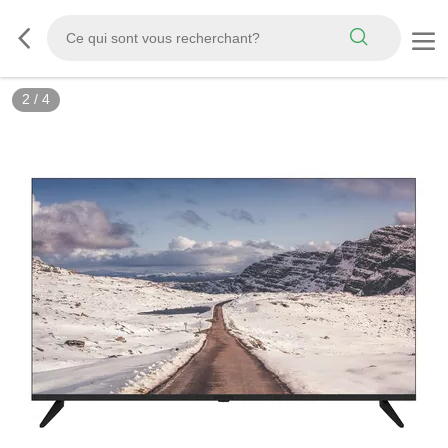
2
/
4