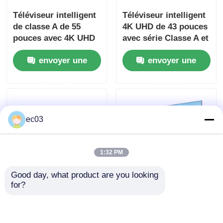
Téléviseur intelligent
Téléviseur intelligent
Téléviseur LED 4K
de classe A de 55
4K UHD de 43 pouces
pouces avec 4K UHD
avec série Classe A et
et fonctionnalités
fonctionnalités
Écran d'ordinateur
envoyer une
envoyer une
intelligentes
intelligentes
demande
demande
Téléviseur étanche
ec03
Téléviseur QLED
1:32 PM
Good day, what product are you looking 
for?
Téléviseur intelligent
Téléviseur intelligent
LED UHD 4K de 55
LED 4K de 55 pouces
pouces de classe
de la série S 2025