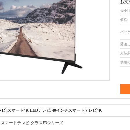
お支
最小注
価格:
パッケ
受渡し
支払条
供給の
レビ
スマート4K LEDテレビ
40インチスマートテレビ4K
,
,
モデル スマートテレビ クラスF3シリーズ