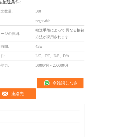
払配送条件:
文数量:
500
negotiable
輸送手段によって 異なる梱包
ージの詳細:
方法が採用されます
時間:
45日
件:
L/C、T/T、D/P、D/A
能力:
50000/月～200000/月
今雑談しなさ
連絡先
い