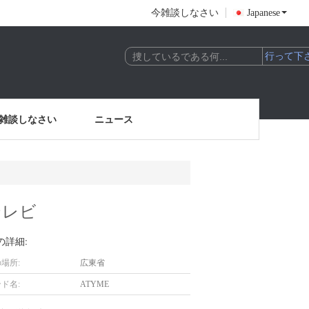
今雑談しなさい
Japanese
雑談しなさい
ニュース
トテレビ
の詳細:
場所:
広東省
ド名:
ATYME