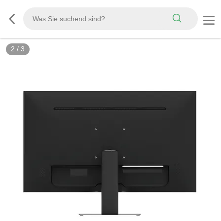
2
/
3