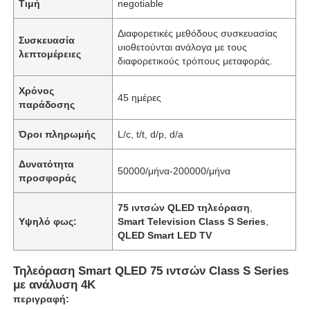
Τιμή
negotiable
Διαφορετικές μεθόδους συσκευασίας
Συσκευασία
υιοθετούνται ανάλογα με τους
λεπτομέρειες
διαφορετικούς τρόπους μεταφοράς.
Χρόνος
45 ημέρες
παράδοσης
Όροι πληρωμής
L/c, t/t, d/p, d/a
Δυνατότητα
50000/μήνα-200000/μήνα
προσφοράς
75 ιντσών QLED τηλεόραση
,
Υψηλό φως:
Smart Television Class S Series
,
QLED Smart LED TV
Τηλεόραση Smart QLED 75 ιντσών Class S Series
με ανάλυση 4K
περιγραφή: