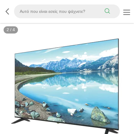
2
/
4