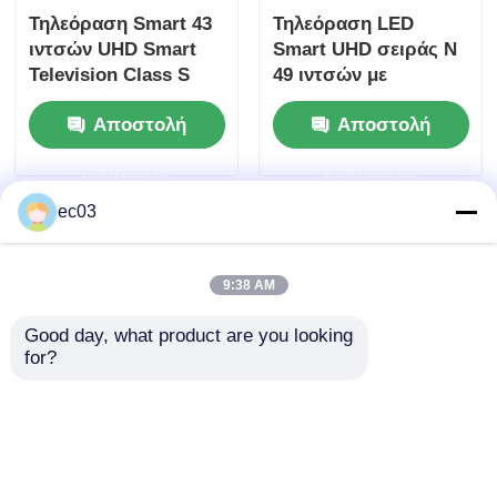
Τηλεόραση Smart 43
Τηλεόραση LED
ιντσών UHD Smart
Smart UHD σειράς N
Τηλεόραση 4K LED
Television Class S
49 ιντσών με
Series με ανάλυση 4K
ανάλυση 4K 3840 X
Αποστολή
Αποστολή
UHD
2160
Οθόνη υπολογιστή
ερώτησης
ερώτησης
Αδιάβροχη τηλεόραση
ec03
QLED τηλεόραση
9:38 AM
Good day, what product are you looking 
for?
Έξυπνη τηλεόραση
4K 49 ιντσών UHD
LED 50 ιντσών
Smart LED
κατηγορίας S7 με 4K
τηλεόραση με Crystal
UHD και
Clear Ultra HD σειράς