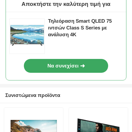
Αποκτήστε την καλύτερη τιμή για
Τηλεόραση Smart QLED 75
ιντσών Class S Series με
ανάλυση 4K
Να συνεχίσει
Αρχική
Συνιστώμενα προϊόντα
Προϊόντα
Σχετικά με εμάς