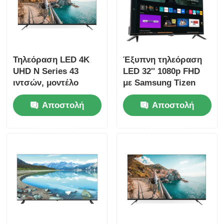
Ξενάγηση στο Εργοστάσιο
Τηλεόραση LED 4K
Έξυπνη τηλεόραση
Ποιοτικός έλεγχος
UHD N Series 43
LED 32'' 1080p FHD
ιντσών, μοντέλο
με Samsung Tizen
Επικοινωνήστε μαζί μας
2025, Smart
OS, Samsung App
Αποστολή
Αποστολή
Television
Store για ροή Netflix
Ειδήσεις
ερώτησης
ερώτησης
Ζητήστε μια προσφορά
TV των έξυπνων οδηγήσεων
hd οδηγημένη TV