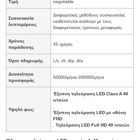
Τιμή
negotiable
Διαφορετικές μεθόδους συσκευασίας
Συσκευασία
υιοθετούνται ανάλογα με τους
λεπτομέρειες
διαφορετικούς τρόπους μεταφοράς.
Χρόνος
45 ημέρες
παράδοσης
Όροι πληρωμής
L/c, t/t, d/p, d/a
Δυνατότητα
50000/μήνα-200000/μήνα
προσφοράς
Έξυπνη τηλεόραση LED Class A 40
ιντσών
,
Υψηλό φως:
Έξυπνη τηλεόραση LED με οθόνη
FHD
,
Τηλεόραση LED Full HD 40 ιντσών