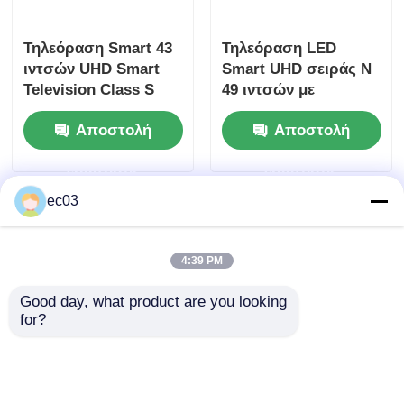
Τηλεόραση 4K LED
Τηλεόραση Smart 43
Τηλεόραση LED
ιντσών UHD Smart
Smart UHD σειράς N
Television Class S
49 ιντσών με
Οθόνη υπολογιστή
Series με ανάλυση 4K
ανάλυση 4K 3840 X
Αποστολή
Αποστολή
UHD
2160
Αδιάβροχη τηλεόραση
ερώτησης
ερώτησης
ec03
QLED τηλεόραση
4:39 PM
Good day, what product are you looking 
for?
Έξυπνη τηλεόραση
4K 49 ιντσών UHD
LED 50 ιντσών
Smart LED