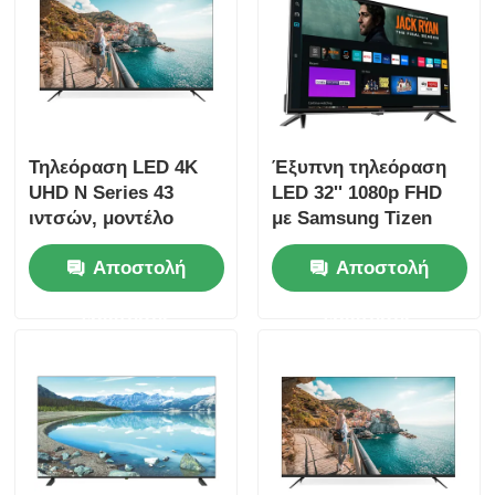
Ξενάγηση στο Εργοστάσιο
Ποιοτικός έλεγχος
Τηλεόραση LED 4K
Έξυπνη τηλεόραση
UHD N Series 43
LED 32'' 1080p FHD
Επικοινωνήστε μαζί μας
ιντσών, μοντέλο
με Samsung Tizen
2025, Smart
OS, Samsung App
Αποστολή
Αποστολή
Television
Store για ροή Netflix
Ειδήσεις
ερώτησης
ερώτησης
Ζητήστε μια προσφορά
TV των έξυπνων οδηγήσεων
hd οδηγημένη TV