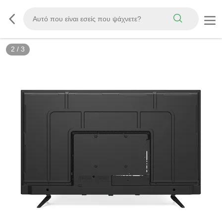
2
/
3