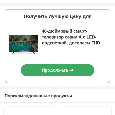
Получить лучшую цену для
40-дюймовый смарт-
телевизор серии A с LED-
подсветкой, дисплеем FHD и
функциями модели 2025 года
Продолжать
Домой
Порекомендованные продукты
Продукты
О нас