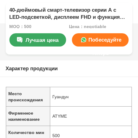
40-дюймовый смарт-телевизор серии A с
LED-подсветкой, дисплеем FHD и функциями
модели 2025 года
MOQ：500
Цена：negotiable
Побеседуйте
Лучшая цена
теперь
Характер продукции
Место
Гуандун
происхождения
Фирменное
ATYME
наименование
Количество мин
500