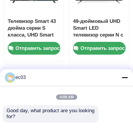
4К светодиодный телевизор
Телевизор Smart 43
49-дюймовый UHD
дюйма серии S
Smart LED
Компьютерный монитор
класса, UHD Smart
телевизор серии N с
Television с
разрешением 4K
Отправить запрос
Отправить запрос
разрешением 4K
3840 x 2160
Водонепроницаемый телевизор
UHD
Телевизор QLED
ec03
4:08 AM
Good day, what product are you looking 
for?
50-дюймовый Smart
4K 49-дюймовый
LED телевизор
UHD Smart LED