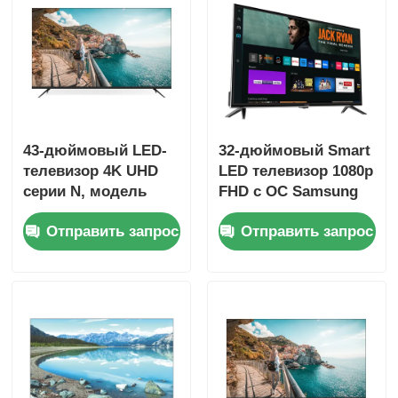
Экскурсия по фабрике
Контроль качества
43-дюймовый LED-
32-дюймовый Smart
Свяжитесь с нами
телевизор 4K UHD
LED телевизор 1080p
серии N, модель
FHD с ОС Samsung
2025 года, Smart
Tizen, магазин
Новости
Отправить запрос
Отправить запрос
Television
приложений
Samsung для
потоковой передачи
Запросить расценки
Netflix
Умное ТВ СИД
hd привело ТВ