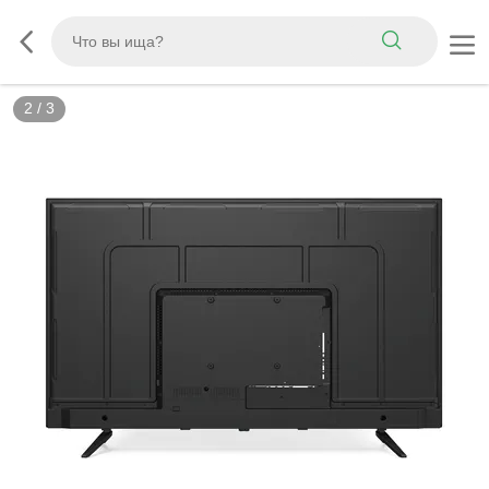
2
/
3