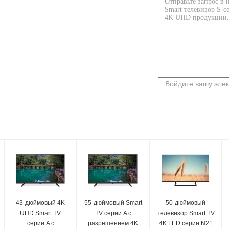
43-дюймовый 4K
55-дюймовый Smart
50-дюймовый
UHD Smart TV
TV серии A с
телевизор Smart TV
серии A с
разрешением 4K
4K LED серии N21