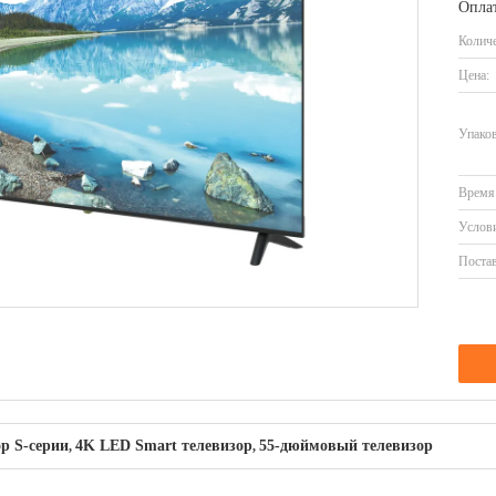
Оплат
Количе
Цена:
Упаков
Время 
Услови
Постав
р S-серии
4K LED Smart телевизор
55-дюймовый телевизор
,
,