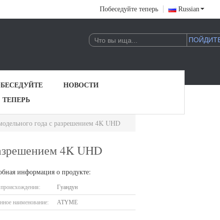
Побеседуйте теперь
Russian
БЕСЕДУЙТЕ
НОВОСТИ
ТЕПЕРЬ
модельного года с разрешением 4K UHD
 разрешением 4K UHD
обная информация о продукте:
 происхождения:
Гуандун
нное наименование:
ATYME