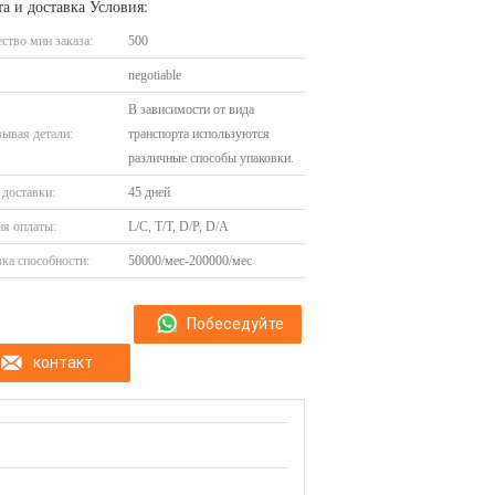
а и доставка Условия:
ство мин заказа:
500
negotiable
В зависимости от вида
ывая детали:
транспорта используются
различные способы упаковки.
доставки:
45 дней
я оплаты:
L/C, T/T, D/P, D/A
ка способности:
50000/мес-200000/мес
Побеседуйте
контакт
теперь