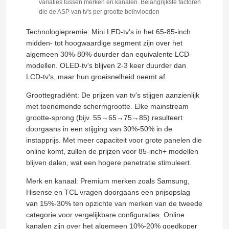
variaties tussen merken en kanalen. Belangrijkste factoren
die de ASP van tv's per grootte beïnvloeden
Fabriekstour
Technologiepremie: Mini LED-tv's in het 65-85-inch
midden- tot hoogwaardige segment zijn over het
algemeen 30%-80% duurder dan equivalente LCD-
Kwaliteitscontrole
modellen. OLED-tv's blijven 2-3 keer duurder dan
LCD-tv's, maar hun groeisnelheid neemt af.
Neem contact met ons op
Groottegradiënt: De prijzen van tv's stijgen aanzienlijk
met toenemende schermgrootte. Elke mainstream
grootte-sprong (bijv. 55→65→75→85) resulteert
Nieuws
doorgaans in een stijging van 30%-50% in de
instapprijs. Met meer capaciteit voor grote panelen die
online komt, zullen de prijzen voor 85-inch+ modellen
Offerte Aanvragen
blijven dalen, wat een hogere penetratie stimuleert.
Merk en kanaal: Premium merken zoals Samsung,
Slimme LEIDENE TV
Hisense en TCL vragen doorgaans een prijsopslag
van 15%-30% ten opzichte van merken van de tweede
categorie voor vergelijkbare configuraties. Online
hd geleide TV
kanalen zijn over het algemeen 10%-20% goedkoper