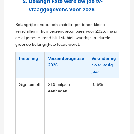
Belangrijkste wereldwijde tv-
vraaggegevens voor 2026
Belangrijke onderzoeksinstellingen tonen kleine
verschillen in hun verzendprognoses voor 2026, maar
de algemene trend blijft stabiel, waarbij structurele
groei de belangrijkste focus wordt.
Instelling
Verzendprognose
Verandering
Belan
2026
t.o.v. vorig
groe
jaar
Sigmaintell
219 miljoen
-0,6%
Vraag
eenheden
Were
belas
Noor
belas
India
en pe
LED