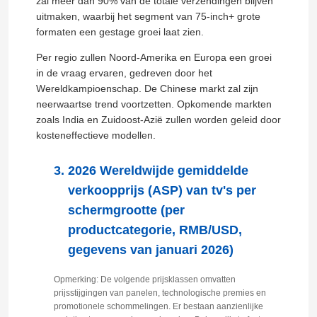
zal meer dan 90% van de totale verzendingen blijven
uitmaken, waarbij het segment van 75-inch+ grote
formaten een gestage groei laat zien.
Per regio zullen Noord-Amerika en Europa een groei
in de vraag ervaren, gedreven door het
Wereldkampioenschap. De Chinese markt zal zijn
neerwaartse trend voortzetten. Opkomende markten
zoals India en Zuidoost-Azië zullen worden geleid door
kosteneffectieve modellen.
2026 Wereldwijde gemiddelde
verkoopprijs (ASP) van tv's per
schermgrootte (per
Huis
productcategorie, RMB/USD,
gegevens van januari 2026)
Producten
Opmerking: De volgende prijsklassen omvatten
prijsstijgingen van panelen, technologische premies en
promotionele schommelingen. Er bestaan aanzienlijke
Over Ons