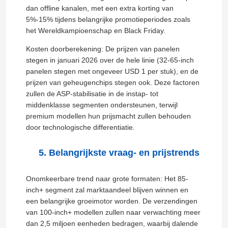
dan offline kanalen, met een extra korting van
5%-15% tijdens belangrijke promotieperiodes zoals
4K LED-tv
het Wereldkampioenschap en Black Friday.
Kosten doorberekening: De prijzen van panelen
Computerscherm
stegen in januari 2026 over de hele linie (32-65-inch
panelen stegen met ongeveer USD 1 per stuk), en de
prijzen van geheugenchips stegen ook. Deze factoren
Waterdichte tv
zullen de ASP-stabilisatie in de instap- tot
middenklasse segmenten ondersteunen, terwijl
premium modellen hun prijsmacht zullen behouden
QLED-tv
door technologische differentiatie.
Belangrijkste vraag- en prijstrends
Onomkeerbare trend naar grote formaten: Het 85-
inch+ segment zal marktaandeel blijven winnen en
een belangrijke groeimotor worden. De verzendingen
van 100-inch+ modellen zullen naar verwachting meer
dan 2,5 miljoen eenheden bedragen, waarbij dalende