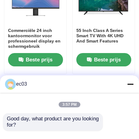
Commerciële 24 inch
55 Inch Class A Series
kantoormonitor voor
Smart TV With 4K UHD
professioneel display en
And Smart Features
schermgebruik
Beste prijs
Beste prijs
ec03
3:57 PM
Good day, what product are you looking 
for?
49 inch Klasse N21 Serie
55 inch Klasse A Serie