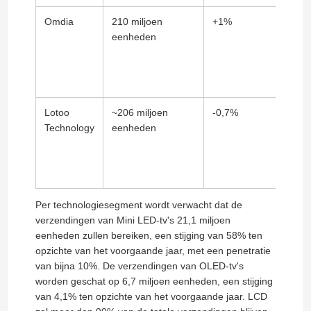
Omdia
210 miljoen
+1%
Euro
eenheden
+3,2
+3,1
(+2,2
spor
Lotoo
~206 miljoen
-0,7%
Groei
Technology
eenheden
gigan
(gepr
miljo
adopt
Per technologiesegment wordt verwacht dat de
verzendingen van Mini LED-tv's 21,1 miljoen
eenheden zullen bereiken, een stijging van 58% ten
opzichte van het voorgaande jaar, met een penetratie
van bijna 10%. De verzendingen van OLED-tv's
worden geschat op 6,7 miljoen eenheden, een stijging
van 4,1% ten opzichte van het voorgaande jaar. LCD